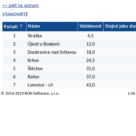
<< zpět na seznam
STANOVIŠTĚ
Název
Vzdálenost
Stejné jako sta
Pořadí
1
Strážka
4,5
2
Újezd u Boskovic
12,0
3
Doubravice nad Svitavou
18,0
4
Krhov
24,5
5
Štěchov
31,0
6
Rašov
37,0
7
Lomnice - cíl
43,0
© 2014-2019
RON Software
, s.r.o.
1.04