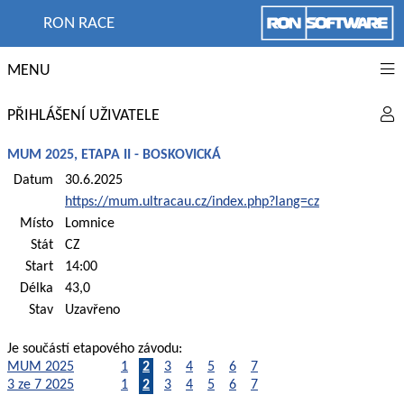
RON RACE
MENU
PŘIHLÁŠENÍ UŽIVATELE
MUM 2025, ETAPA II - BOSKOVICKÁ
Datum
30.6.2025
https://mum.ultracau.cz/index.php?lang=cz
Místo
Lomnice
Stát
CZ
Start
14:00
Délka
43,0
Stav
Uzavřeno
Je součástí etapového závodu:
MUM 2025
1
2
3
4
5
6
7
3 ze 7 2025
1
2
3
4
5
6
7