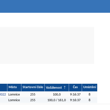
Místo
Startovní číslo
Čas
Umístění
Vzdálenost
2022
Lomnice
255
100,0
9:16:37
8
Lomnice
255
100,0 / 161,0
9:16:37
8