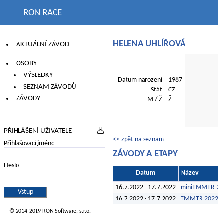
RON RACE
HELENA UHLÍŘOVÁ
AKTUÁLNÍ ZÁVOD
OSOBY
VÝSLEDKY
Datum narození
1987
SEZNAM ZÁVODŮ
Stát
CZ
ZÁVODY
M / Ž
Ž
PŘIHLÁŠENÍ UŽIVATELE
<< zpět na seznam
Přihlašovací jméno
ZÁVODY A ETAPY
Heslo
Datum
Název
16.7.2022 - 17.7.2022
miniTMMTR 
16.7.2022 - 17.7.2022
TMMTR 2022
© 2014-2019
RON Software
, s.r.o.