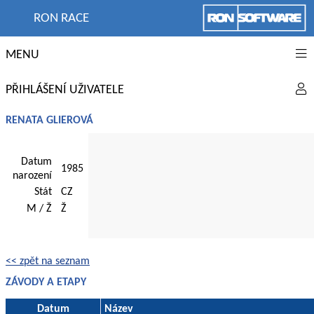
RON RACE
MENU
PŘIHLÁŠENÍ UŽIVATELE
RENATA GLIEROVÁ
Datum
1985
narození
Stát
CZ
M / Ž
Ž
<< zpět na seznam
ZÁVODY A ETAPY
Datum
Název