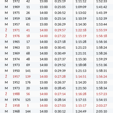
M
1972
42
15:00
0:25:19
1:11:12
1:52:33
M
1969
11
15:00
0:25:05
1:09:09
1:41:42
M
1975
26
14:00
0:26:52
1:13:02
1:41:39
M
1959
136
15:00
0:25:14
1:10:59
1:52:39
M
1957
61
15:00
0:26:29
1:14:30
1:53:44
Ž
1971
41
14:00
0:29:57
1:22:18
1:55:59
Ž
1976
18
14:00
0:27:22
1:15:19
1:56:18
M
1965
17
14:00
0:27:18
1:15:28
1:56:16
M
1963
15
14:00
0:30:41
1:21:23
1:58:24
M
1969
68
14:00
0:30:49
1:21:31
1:58:26
M
1974
48
14:00
0:27:37
1:15:30
1:59:29
M
1973
69
14:00
0:29:52
1:18:08
1:51:36
M
1950
141
14:00
0:29:39
1:21:13
1:58:31
Ž
1957
139
14:00
0:27:28
1:14:51
1:56:24
M
1952
176
15:00
0:26:37
1:14:20
1:53:10
M
1973
20
14:00
0:28:45
1:21:50
1:58:34
Ž
1988
56
14:00
0:27:14
1:16:28
1:57:23
M
1974
125
14:00
0:28:14
1:17:15
1:54:15
Ž
1958
5
14:00
0:27:03
1:15:17
2:03:27
M
1968
144
14:00
0:30:12
1:24:49
2:05:10