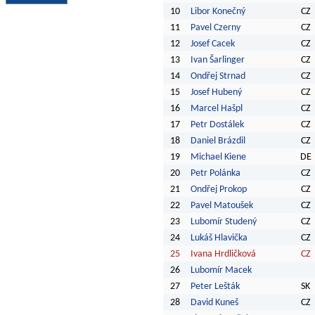
10
Libor Konečný
CZ
11
Pavel Czerny
CZ
12
Josef Cacek
CZ
13
Ivan Šarlinger
CZ
14
Ondřej Strnad
CZ
15
Josef Hubený
CZ
16
Marcel Hašpl
CZ
17
Petr Dostálek
CZ
18
Daniel Brázdil
CZ
19
Michael Kiene
DE
20
Petr Polánka
CZ
21
Ondřej Prokop
CZ
22
Pavel Matoušek
CZ
23
Lubomír Studený
CZ
24
Lukáš Hlavička
CZ
25
Ivana Hrdličková
CZ
26
Lubomír Macek
27
Peter Lešták
SK
28
David Kuneš
CZ