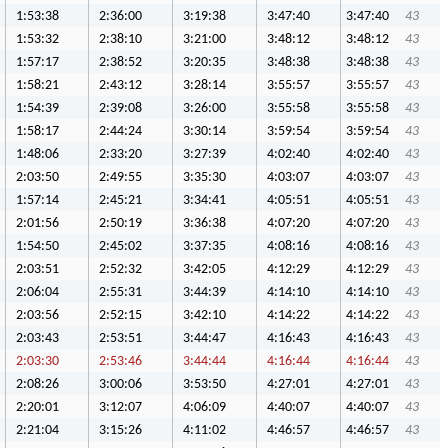
1:53:38
2:36:00
3:19:38
3:47:40
3:47:40
43
1:53:32
2:38:10
3:21:00
3:48:12
3:48:12
43
1:57:17
2:38:52
3:20:35
3:48:38
3:48:38
43
1:58:21
2:43:12
3:28:14
3:55:57
3:55:57
43
1:54:39
2:39:08
3:26:00
3:55:58
3:55:58
43
1:58:17
2:44:24
3:30:14
3:59:54
3:59:54
43
1:48:06
2:33:20
3:27:39
4:02:40
4:02:40
43
2:03:50
2:49:55
3:35:30
4:03:07
4:03:07
43
1:57:14
2:45:21
3:34:41
4:05:51
4:05:51
43
2:01:56
2:50:19
3:36:38
4:07:20
4:07:20
43
1:54:50
2:45:02
3:37:35
4:08:16
4:08:16
43
2:03:51
2:52:32
3:42:05
4:12:29
4:12:29
43
2:06:04
2:55:31
3:44:39
4:14:10
4:14:10
43
2:03:56
2:52:15
3:42:10
4:14:22
4:14:22
43
2:03:43
2:53:51
3:44:47
4:16:43
4:16:43
43
2:03:30
2:53:46
3:44:44
4:16:44
4:16:44
43
2:08:26
3:00:06
3:53:50
4:27:01
4:27:01
43
2:20:01
3:12:07
4:06:09
4:40:07
4:40:07
43
2:21:04
3:15:26
4:11:02
4:46:57
4:46:57
43