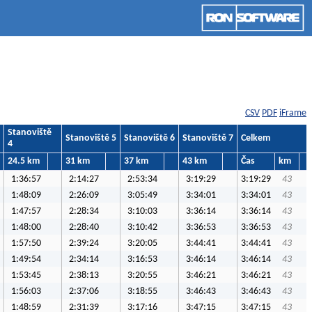
CSV
PDF
iFrame
Stanoviště
Stanoviště 5
Stanoviště 6
Stanoviště 7
Celkem
4
24.5 km
31 km
37 km
43 km
Čas
km
1:36:57
2:14:27
2:53:34
3:19:29
3:19:29
43
1:48:09
2:26:09
3:05:49
3:34:01
3:34:01
43
1:47:57
2:28:34
3:10:03
3:36:14
3:36:14
43
1:48:00
2:28:40
3:10:42
3:36:53
3:36:53
43
1:57:50
2:39:24
3:20:05
3:44:41
3:44:41
43
1:49:54
2:34:14
3:16:53
3:46:14
3:46:14
43
1:53:45
2:38:13
3:20:55
3:46:21
3:46:21
43
1:56:03
2:37:06
3:18:55
3:46:43
3:46:43
43
1:48:59
2:31:39
3:17:16
3:47:15
3:47:15
43