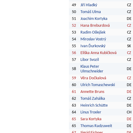
49
Jiří Hladký
CZ
50
Tomáš Ulma
CZ
51
Joachim Kortyka
DE
52
Hana Breburdová
CZ
53
Radim Ošlejšek
CZ
54
Miroslav Vostrý
CZ
55
Ivan Ďurkovský
SK
56
Eliška Anna Kubičková
CZ
57
Libor Svozil
CZ
Klaus Peter
58
DE
Ulmschneider
59
Věra Dočkalová
CZ
60
Ulrich Tomaschewski
DE
61
Annette Bruns
DE
62
Tomáš Zahálka
CZ
63
Heinrich Schütte
DE
64
Linus Troxler
CH
65
Sara Kortyka
DE
65
Thomas Radzuweit
DE
67
Sigrid Eichner
DE