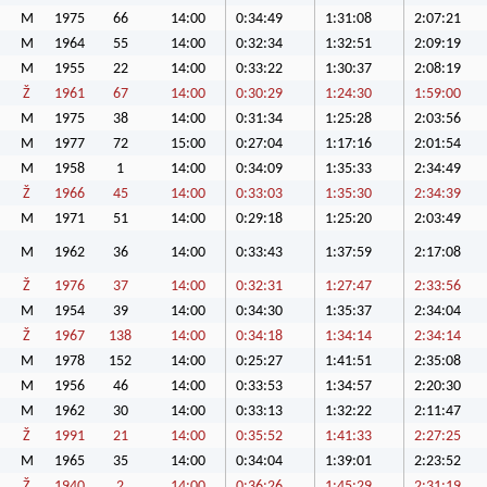
M
1975
66
14:00
0:34:49
1:31:08
2:07:21
M
1964
55
14:00
0:32:34
1:32:51
2:09:19
M
1955
22
14:00
0:33:22
1:30:37
2:08:19
Ž
1961
67
14:00
0:30:29
1:24:30
1:59:00
M
1975
38
14:00
0:31:34
1:25:28
2:03:56
M
1977
72
15:00
0:27:04
1:17:16
2:01:54
M
1958
1
14:00
0:34:09
1:35:33
2:34:49
Ž
1966
45
14:00
0:33:03
1:35:30
2:34:39
M
1971
51
14:00
0:29:18
1:25:20
2:03:49
M
1962
36
14:00
0:33:43
1:37:59
2:17:08
Ž
1976
37
14:00
0:32:31
1:27:47
2:33:56
M
1954
39
14:00
0:34:30
1:35:37
2:34:04
Ž
1967
138
14:00
0:34:18
1:34:14
2:34:14
M
1978
152
14:00
0:25:27
1:41:51
2:35:08
M
1956
46
14:00
0:33:53
1:34:57
2:20:30
M
1962
30
14:00
0:33:13
1:32:22
2:11:47
Ž
1991
21
14:00
0:35:52
1:41:33
2:27:25
M
1965
35
14:00
0:34:04
1:39:01
2:23:52
Ž
1940
2
14:00
0:36:26
1:45:29
2:31:19