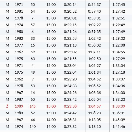
M
1971
50
15:00
0:20:14
0:54:37
1:27:45
M
1981
64
15:00
0:20:52
0:59:40
1:27:42
M
1978
7
15:00
0:20:01
0:53:31
1:32:51
M
1974
57
15:00
0:22:15
1:02:27
1:29:49
M
1980
8
15:00
0:21:28
0:59:35
1:27:49
M
1982
33
15:00
0:22:58
1:02:42
1:29:32
M
1977
16
15:00
0:21:13
0:58:02
1:22:08
M
1967
59
15:00
0:25:02
1:07:11
1:34:55
M
1975
63
15:00
0:21:55
1:02:50
1:27:29
M
1971
4
15:00
0:23:04
1:05:27
1:33:04
M
1975
49
15:00
0:22:04
1:01:34
1:27:18
M
1962
9
15:00
0:23:20
1:04:52
1:33:37
M
1978
53
15:00
0:24:33
1:06:52
1:34:36
M
1967
14
15:00
0:24:26
1:06:38
1:34:00
M
1987
60
15:00
0:23:42
1:05:04
1:33:23
Ž
1989
145
15:00
0:23:38
1:04:57
1:33:09
M
1983
62
15:00
0:24:42
1:08:23
1:36:31
M
1967
44
14:00
0:26:31
1:13:05
1:45:39
M
1974
140
14:00
0:27:32
1:13:10
1:45:46