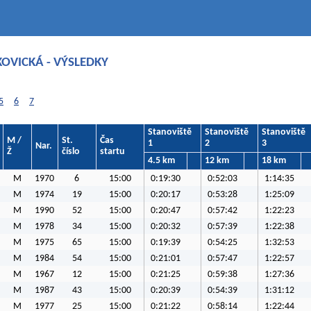
KOVICKÁ - VÝSLEDKY
5
6
7
Stanoviště
Stanoviště
Stanoviště
M /
St.
Čas
1
2
3
Nar.
Ž
číslo
startu
4.5 km
12 km
18 km
M
1970
6
15:00
0:19:30
0:52:03
1:14:35
M
1974
19
15:00
0:20:17
0:53:28
1:25:09
M
1990
52
15:00
0:20:47
0:57:42
1:22:23
M
1978
34
15:00
0:20:32
0:57:39
1:22:38
M
1975
65
15:00
0:19:39
0:54:25
1:32:53
M
1984
54
15:00
0:21:01
0:57:47
1:22:57
M
1967
12
15:00
0:21:25
0:59:38
1:27:36
M
1987
43
15:00
0:20:39
0:54:39
1:31:12
M
1977
25
15:00
0:21:22
0:58:14
1:22:44