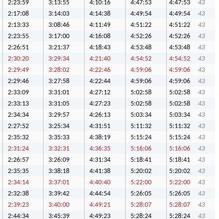
2:23:59
3:13:55
4:10:16
4:47:53
4:47:53
43
2:17:08
3:14:03
4:14:38
4:49:54
4:49:54
43
2:13:33
3:08:46
4:11:49
4:51:22
4:51:22
43
2:23:55
3:17:00
4:16:08
4:52:26
4:52:26
43
2:26:51
3:21:37
4:18:43
4:53:48
4:53:48
43
2:30:20
3:29:34
4:21:40
4:54:52
4:54:52
43
2:29:49
3:28:02
4:22:46
4:59:06
4:59:06
43
2:29:46
3:27:58
4:22:44
4:59:06
4:59:06
43
2:33:09
3:31:01
4:27:12
5:02:58
5:02:58
43
2:33:13
3:31:05
4:27:23
5:02:58
5:02:58
43
2:34:34
3:29:57
4:26:13
5:03:34
5:03:34
43
2:27:52
3:25:34
4:31:51
5:11:32
5:11:32
43
2:35:32
3:35:33
4:38:19
5:15:24
5:15:24
43
2:31:24
3:32:31
4:36:35
5:16:06
5:16:06
43
2:26:57
3:26:09
4:31:34
5:18:41
5:18:41
43
2:35:35
3:38:18
4:41:38
5:20:02
5:20:02
43
2:34:14
3:37:01
4:40:40
5:22:00
5:22:00
43
2:32:38
3:39:42
4:44:54
5:26:05
5:26:05
43
2:39:23
3:40:00
4:49:21
5:28:07
5:28:07
43
2:44:34
3:45:39
4:49:23
5:28:24
5:28:24
43