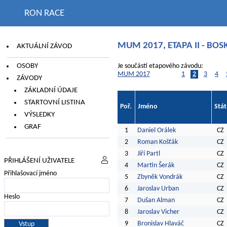
RON RACE
MUM 2017, ETAPA II - BOS
AKTUÁLNÍ ZÁVOD
OSOBY
Je součástí etapového závodu:
MUM 2017
1
2
3
4
ZÁVODY
ZÁKLADNÍ ÚDAJE
STARTOVNÍ LISTINA
Poř.
Jméno
Stát
VÝSLEDKY
GRAF
1
Daniel Orálek
CZ
2
Roman Košťák
CZ
3
Jiří Partl
CZ
PŘIHLÁŠENÍ UŽIVATELE
4
Martin Šerák
CZ
Přihlašovací jméno
5
Zbyněk Vondrák
CZ
6
Jaroslav Urban
CZ
Heslo
7
Dušan Alman
CZ
8
Jaroslav Vicher
CZ
9
Bronislav Hlaváč
CZ