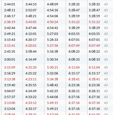
2:44:01
3:44:53
4:48:09
5:28:32
5:28:32
43
2:48:11
3:52:07
4:54:16
5:28:47
5:28:47
43
2:46:17
3:48:21
4:54:06
5:28:59
5:28:59
43
2:36:19
3:43:05
4:50:24
5:31:22
5:31:22
43
2:42:44
3:47:44
4:54:42
5:38:29
5:38:29
43
2:49:21
4:12:01
5:27:03
6:03:55
6:03:55
43
3:15:43
4:20:17
5:26:33
6:07:01
6:07:01
43
3:15:41
4:20:01
5:27:56
6:07:49
6:07:49
43
2:45:35
3:58:44
5:16:38
6:08:22
6:08:22
43
3:00:01
4:14:49
5:30:54
6:08:33
6:08:33
43
3:15:09
4:25:20
5:30:21
6:11:04
6:11:04
43
3:16:29
4:25:22
5:32:06
6:15:17
6:15:17
43
3:13:38
4:23:11
5:34:38
6:18:41
6:18:41
43
3:19:40
4:35:55
5:48:42
6:23:36
6:23:36
43
3:04:07
4:24:49
5:42:25
6:26:11
6:26:11
43
2:57:37
4:33:22
5:44:06
6:27:16
6:27:16
43
3:13:00
4:33:12
5:49:15
6:37:16
6:37:16
43
3:13:04
4:33:17
5:49:21
6:37:16
6:37:16
43
3:18:56
4:39:31
5:57:49
6:41:50
6:41:50
43