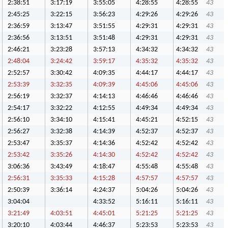
2:38:51
3:17:19
3:55:05
4:28:55
4:28:55
43
2:45:25
3:22:15
3:56:23
4:29:26
4:29:26
43
2:36:59
3:13:47
3:51:55
4:29:31
4:29:31
43
2:36:56
3:13:51
3:51:48
4:29:31
4:29:31
43
2:46:21
3:23:28
3:57:13
4:34:32
4:34:32
43
2:48:04
3:24:42
3:59:17
4:35:32
4:35:32
43
2:52:57
3:30:42
4:09:35
4:44:17
4:44:17
43
2:53:39
3:32:35
4:09:39
4:45:06
4:45:06
43
2:56:19
3:32:37
4:14:13
4:46:46
4:46:46
43
2:54:17
3:32:22
4:12:55
4:49:34
4:49:34
43
2:56:10
3:34:10
4:15:41
4:45:21
4:52:15
43
2:56:27
3:32:38
4:14:39
4:52:37
4:52:37
43
2:53:47
3:35:37
4:14:36
4:52:42
4:52:42
43
2:53:42
3:35:26
4:14:30
4:52:42
4:52:42
43
3:06:36
3:43:49
4:18:47
4:55:48
4:55:48
43
2:56:31
3:35:33
4:15:28
4:57:57
4:57:57
43
2:50:39
3:36:14
4:24:37
5:04:26
5:04:26
43
3:04:04
4:33:52
5:16:11
5:16:11
43
3:21:49
4:03:51
4:45:01
5:21:25
5:21:25
43
3:20:10
4:03:44
4:46:37
5:23:53
5:23:53
43