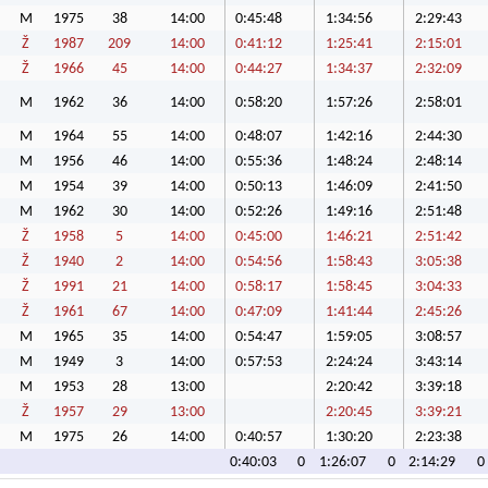
M
1975
38
14:00
0:45:48
1:34:56
2:29:43
Ž
1987
209
14:00
0:41:12
1:25:41
2:15:01
Ž
1966
45
14:00
0:44:27
1:34:37
2:32:09
M
1962
36
14:00
0:58:20
1:57:26
2:58:01
M
1964
55
14:00
0:48:07
1:42:16
2:44:30
M
1956
46
14:00
0:55:36
1:48:24
2:48:14
M
1954
39
14:00
0:50:13
1:46:09
2:41:50
M
1962
30
14:00
0:52:26
1:49:16
2:51:48
Ž
1958
5
14:00
0:45:00
1:46:21
2:51:42
Ž
1940
2
14:00
0:54:56
1:58:43
3:05:38
Ž
1991
21
14:00
0:58:17
1:58:45
3:04:33
Ž
1961
67
14:00
0:47:09
1:41:44
2:45:26
M
1965
35
14:00
0:54:47
1:59:05
3:08:57
M
1949
3
14:00
0:57:53
2:24:24
3:43:14
M
1953
28
13:00
2:20:42
3:39:18
Ž
1957
29
13:00
2:20:45
3:39:21
M
1975
26
14:00
0:40:57
1:30:20
2:23:38
0:40:03
0
1:26:07
0
2:14:29
0