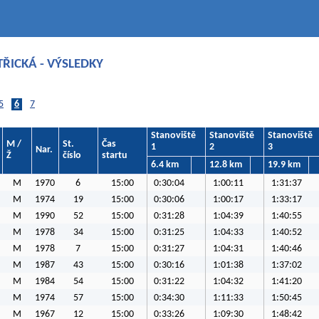
TŘICKÁ - VÝSLEDKY
5
6
7
Stanoviště
Stanoviště
Stanoviště
M /
St.
Čas
1
2
3
Nar.
Ž
číslo
startu
6.4 km
12.8 km
19.9 km
M
1970
6
15:00
0:30:04
1:00:11
1:31:37
M
1974
19
15:00
0:30:06
1:00:17
1:33:17
M
1990
52
15:00
0:31:28
1:04:39
1:40:55
M
1978
34
15:00
0:31:25
1:04:33
1:40:52
M
1978
7
15:00
0:31:27
1:04:31
1:40:46
M
1987
43
15:00
0:30:16
1:01:38
1:37:02
M
1984
54
15:00
0:31:22
1:04:32
1:41:20
M
1974
57
15:00
0:34:30
1:11:33
1:50:45
M
1967
12
15:00
0:33:26
1:09:30
1:48:42