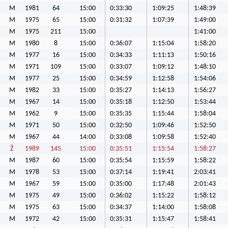
M
1981
64
15:00
0:33:30
1:09:25
1:48:39
M
1975
65
15:00
0:31:32
1:07:39
1:49:00
M
1975
211
15:00
1:41:00
M
1980
8
15:00
0:36:07
1:15:04
1:58:20
M
1977
16
15:00
0:34:33
1:11:13
1:50:16
M
1971
109
15:00
0:33:07
1:09:12
1:48:10
M
1977
25
15:00
0:34:59
1:12:58
1:54:06
M
1982
33
15:00
0:35:27
1:14:13
1:56:27
M
1967
14
15:00
0:35:18
1:12:50
1:53:44
M
1962
9
15:00
0:35:35
1:15:44
1:58:04
M
1971
50
15:00
0:32:50
1:09:46
1:52:50
M
1967
44
14:00
0:33:08
1:09:58
1:52:40
Ž
1989
145
15:00
0:35:51
1:15:54
1:58:27
M
1987
60
15:00
0:35:54
1:15:59
1:58:22
M
1978
53
15:00
0:37:14
1:19:41
2:03:41
M
1967
59
15:00
0:35:00
1:17:48
2:01:43
M
1975
49
15:00
0:36:02
1:15:22
1:58:12
M
1975
63
15:00
0:34:37
1:14:00
1:58:08
M
1972
42
15:00
0:35:31
1:15:47
1:58:41