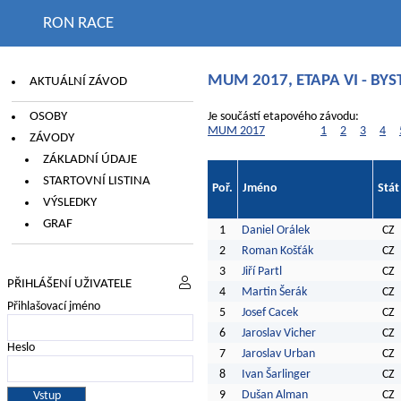
RON RACE
MUM 2017, ETAPA VI - BYS
AKTUÁLNÍ ZÁVOD
OSOBY
Je součástí etapového závodu:
MUM 2017
1
2
3
4
ZÁVODY
ZÁKLADNÍ ÚDAJE
STARTOVNÍ LISTINA
Poř.
Jméno
Stát
VÝSLEDKY
GRAF
1
Daniel Orálek
CZ
2
Roman Košťák
CZ
3
Jiří Partl
CZ
PŘIHLÁŠENÍ UŽIVATELE
4
Martin Šerák
CZ
Přihlašovací jméno
5
Josef Cacek
CZ
6
Jaroslav Vicher
CZ
Heslo
7
Jaroslav Urban
CZ
8
Ivan Šarlinger
CZ
9
Dušan Alman
CZ