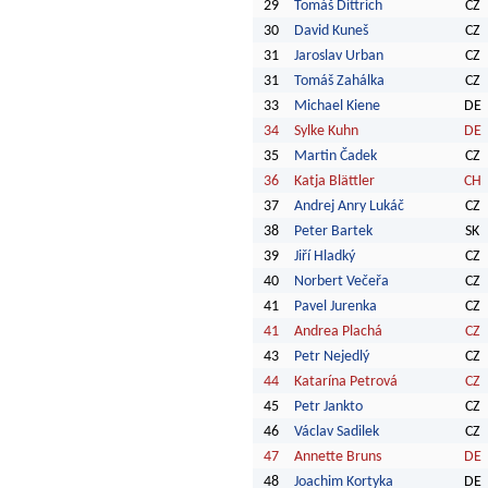
29
Tomáš Dittrich
CZ
30
David Kuneš
CZ
31
Jaroslav Urban
CZ
31
Tomáš Zahálka
CZ
33
Michael Kiene
DE
34
Sylke Kuhn
DE
35
Martin Čadek
CZ
36
Katja Blättler
CH
37
Andrej Anry Lukáč
CZ
38
Peter Bartek
SK
39
Jiří Hladký
CZ
40
Norbert Večeřa
CZ
41
Pavel Jurenka
CZ
41
Andrea Plachá
CZ
43
Petr Nejedlý
CZ
44
Katarína Petrová
CZ
45
Petr Jankto
CZ
46
Václav Sadilek
CZ
47
Annette Bruns
DE
48
Joachim Kortyka
DE