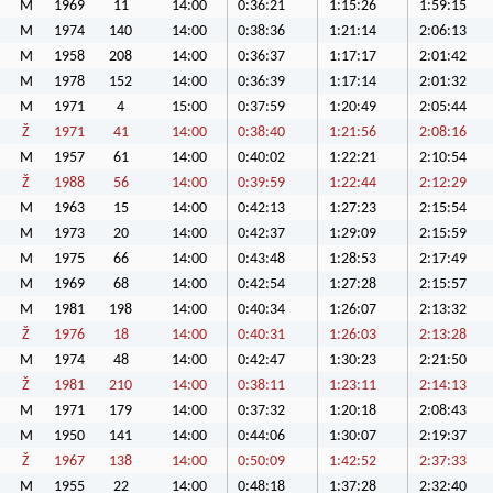
M
1969
11
14:00
0:36:21
1:15:26
1:59:15
M
1974
140
14:00
0:38:36
1:21:14
2:06:13
M
1958
208
14:00
0:36:37
1:17:17
2:01:42
M
1978
152
14:00
0:36:39
1:17:14
2:01:32
M
1971
4
15:00
0:37:59
1:20:49
2:05:44
Ž
1971
41
14:00
0:38:40
1:21:56
2:08:16
M
1957
61
14:00
0:40:02
1:22:21
2:10:54
Ž
1988
56
14:00
0:39:59
1:22:44
2:12:29
M
1963
15
14:00
0:42:13
1:27:23
2:15:54
M
1973
20
14:00
0:42:37
1:29:09
2:15:59
M
1975
66
14:00
0:43:48
1:28:53
2:17:49
M
1969
68
14:00
0:42:54
1:27:28
2:15:57
M
1981
198
14:00
0:40:34
1:26:07
2:13:32
Ž
1976
18
14:00
0:40:31
1:26:03
2:13:28
M
1974
48
14:00
0:42:47
1:30:23
2:21:50
Ž
1981
210
14:00
0:38:11
1:23:11
2:14:13
M
1971
179
14:00
0:37:32
1:20:18
2:08:43
M
1950
141
14:00
0:44:06
1:30:07
2:19:37
Ž
1967
138
14:00
0:50:09
1:42:52
2:37:33
M
1955
22
14:00
0:48:18
1:37:28
2:32:40