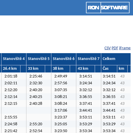
CSV
PDF
iFrame
Stanoviště 4
Stanoviště 5
Stanoviště 6
Stanoviště 7
Celkem
26.4 km
33 km
38 km
43 km
Čas
km
2:01:18
2:25:46
2:49:49
3:14:51
3:14:51
43
2:02:11
2:32:30
2:57:56
3:24:34
3:24:34
43
2:12:20
2:40:20
3:07:35
3:32:12
3:32:12
43
2:12:14
2:40:25
3:08:21
3:36:55
3:36:55
43
2:12:15
2:40:28
3:08:24
3:37:41
3:37:41
43
3:17:06
3:44:41
3:44:41
43
2:15:55
3:23:37
3:53:11
3:53:11
43
2:24:58
2:55:20
3:25:05
3:53:29
3:53:29
43
2:21:42
2:52:54
3:23:50
3:53:34
3:53:34
43