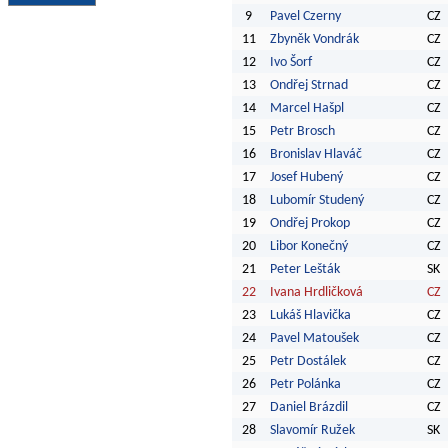
9
Pavel Czerny
CZ
11
Zbyněk Vondrák
CZ
12
Ivo Šorf
CZ
13
Ondřej Strnad
CZ
14
Marcel Hašpl
CZ
15
Petr Brosch
CZ
16
Bronislav Hlaváč
CZ
17
Josef Hubený
CZ
18
Lubomír Studený
CZ
19
Ondřej Prokop
CZ
20
Libor Konečný
CZ
21
Peter Lešták
SK
22
Ivana Hrdličková
CZ
23
Lukáš Hlavička
CZ
24
Pavel Matoušek
CZ
25
Petr Dostálek
CZ
26
Petr Polánka
CZ
27
Daniel Brázdil
CZ
28
Slavomír Ružek
SK