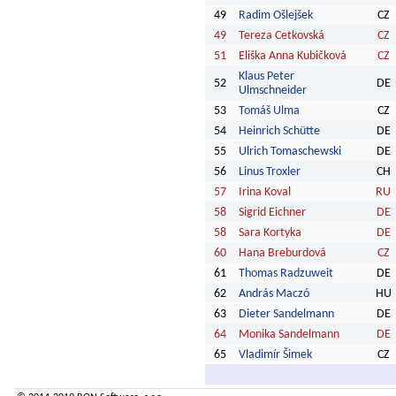
49
Radim Ošlejšek
CZ
49
Tereza Cetkovská
CZ
51
Eliška Anna Kubičková
CZ
Klaus Peter
52
DE
Ulmschneider
53
Tomáš Ulma
CZ
54
Heinrich Schütte
DE
55
Ulrich Tomaschewski
DE
56
Linus Troxler
CH
57
Irina Koval
RU
58
Sigrid Eichner
DE
58
Sara Kortyka
DE
60
Hana Breburdová
CZ
61
Thomas Radzuweit
DE
62
András Maczó
HU
63
Dieter Sandelmann
DE
64
Monika Sandelmann
DE
65
Vladimír Šimek
CZ