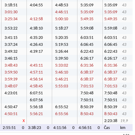
3:18:51
4:04:55
4:48:53
5:35:09
5:35:09
43
3:01:30
4:46:11
5:35:09
5:35:09
43
3:25:34
4:12:58
5:00:10
5:49:35
5:49:35
43
3:53:22
4:38:10
5:18:27
5:59:08
5:59:08
43
3:41:15
4:35:20
5:20:35
6:03:51
6:03:51
43
3:37:24
4:26:43
5:19:53
6:06:45
6:06:45
43
3:49:32
4:39:17
5:26:44
6:22:43
6:22:43
43
3:46:15
5:39:50
6:26:17
6:26:17
43
3:48:43
4:45:11
5:33:02
6:31:36
6:31:36
43
3:59:50
4:57:11
5:46:10
6:38:37
6:38:37
43
3:59:39
4:56:14
5:46:21
6:38:37
6:38:37
43
3:48:07
4:58:45
5:55:03
7:01:53
7:01:53
43
4:23:01
6:07:51
7:50:48
7:50:48
43
6:07:56
7:50:51
7:50:51
43
4:50:47
5:56:18
6:55:52
8:50:39
8:50:39
43
4:50:51
5:56:21
6:55:56
8:50:43
8:50:43
43
X
2:23:38
19,9
2:55:51
0
3:38:23
0
4:11:56
0
4:56:51
0
Čas
km