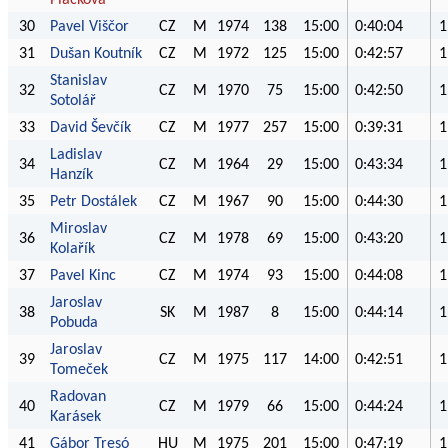
30
Pavel Viščor
CZ
M
1974
138
15:00
0:40:04
1
31
Dušan Koutník
CZ
M
1972
125
15:00
0:42:57
1
Stanislav
32
CZ
M
1970
75
15:00
0:42:50
1
Sotolář
33
David Ševčík
CZ
M
1977
257
15:00
0:39:31
1
Ladislav
34
CZ
M
1964
29
15:00
0:43:34
1
Hanzík
35
Petr Dostálek
CZ
M
1967
90
15:00
0:44:30
1
Miroslav
36
CZ
M
1978
69
15:00
0:43:20
1
Kolařík
37
Pavel Kinc
CZ
M
1974
93
15:00
0:44:08
1
Jaroslav
38
SK
M
1987
8
15:00
0:44:14
1
Pobuda
Jaroslav
39
CZ
M
1975
117
14:00
0:42:51
1
Tomeček
Radovan
40
CZ
M
1979
66
15:00
0:44:24
1
Karásek
41
Gábor Tresó
HU
M
1975
201
15:00
0:47:19
1