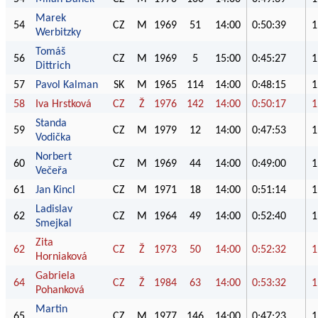
Marek
54
CZ
M
1969
51
14:00
0:50:39
1
Werbitzky
Tomáš
56
CZ
M
1969
5
15:00
0:45:27
1
Dittrich
57
Pavol Kalman
SK
M
1965
114
14:00
0:48:15
1
58
Iva Hrstková
CZ
Ž
1976
142
14:00
0:50:17
1
Standa
59
CZ
M
1979
12
14:00
0:47:53
1
Vodička
Norbert
60
CZ
M
1969
44
14:00
0:49:00
1
Večeřa
61
Jan Kincl
CZ
M
1971
18
14:00
0:51:14
1
Ladislav
62
CZ
M
1964
49
14:00
0:52:40
1
Smejkal
Zita
62
CZ
Ž
1973
50
14:00
0:52:32
1
Horniaková
Gabriela
64
CZ
Ž
1984
63
14:00
0:53:32
1
Pohanková
Martin
65
CZ
M
1977
146
14:00
0:47:23
1