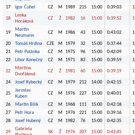
17
Igor Čuhel
CZ
M
1989
215
15:00
0:39:03
1
Lenka
18
CZ
Ž
1982
16
15:00
0:39:52
1
Horáková
Martin
19
CZ
M
1986
43
15:00
0:43:02
1
Neumann
20
Tomáš Hrdina
CZE
M
1979
32
15:00
0:37:44
1
21
Petr Polánka
CZ
M
1975
96
15:00
0:42:09
1
22
Libor Konečný
CZ
M
1971
83
15:00
0:39:59
1
Martina
22
CZ
Ž
1981
60
15:00
0:39:19
1
Dvořáková
24
Josef Rybecký
CZ
M
1979
212
14:00
0:42:15
1
Jaroslav
25
CZ
M
1976
227
15:00
0:40:01
1
Kuben
26
Martin Bilík
CZ
M
1968
111
15:00
0:42:18
1
27
Petr Hora
CZ
M
1976
221
15:00
0:39:16
1
28
Josef Hubený
CZ
M
1982
76
15:00
0:42:35
1
Gabriela
29
SK
Ž
1976
207
15:00
0:43:45
1
Plačková