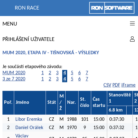
RON RACE
MENU
PŘIHLÁŠENÍ UŽIVATELE
MUM 2020, ETAPA IV - TIŠNOVSKÁ - VÝSLEDKY
Je součástí etapového závodu:
MUM 2020
1
2
3
4
5
6
7
3 ze 7 2020
1
2
3
4
5
6
7
CSV
PDF
iFrame
Stanoviště
S
M
St.
Čas
1
2
Poř.
Jméno
Stát
/
Nar.
číslo
startu
Ž
6.8 km
1
1
Libor Eremka
CZ
M
1988
101
15:00
0:37:30
1
2
Daniel Orálek
CZ
M
1970
9
15:00
0:37:32
1
Václav