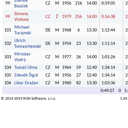
Zdeněk
99
CZ
M
1956
216
14:00
0:59:05
2
Bouček
Simona
99
CZ
Ž
1979
256
14:00
0:56:38
2
Vinšová
Michael
101
DE
M
1968
6
13:30
1:12:44
2
Turzynski
Ulrich
102
DE
M
1954
23
13:30
1:11:14
2
Tomaschewski
Miroslav
103
CZ
M
1977
26
14:00
1:01:26
2
Vostrý
104
Tomáš Ulma
CZ
M
1964
59
12:40
1:34:14
2
105
Zdeněk Šigut
CZ
M
1956
27
12:40
1:34:14
2
106
Libor Dražan
CZ
M
1960
82
13:30
1:03:36
2
0:49:27
0
1
© 2014-2019
RON Software
, s.r.o.
1.04