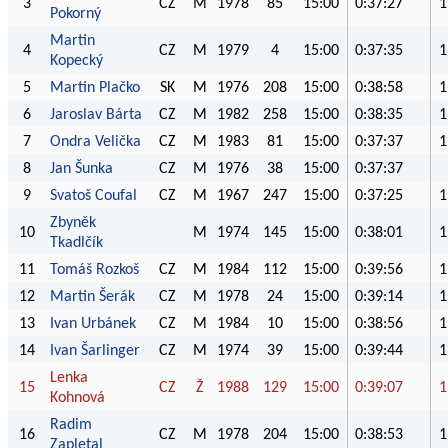
3
CZ
M
1978
85
15:00
0:37:27
1
Pokorný
Martin
4
CZ
M
1979
4
15:00
0:37:35
1
Kopecký
5
Martin Plačko
SK
M
1976
208
15:00
0:38:58
1
6
Jaroslav Bárta
CZ
M
1982
258
15:00
0:38:35
1
7
Ondra Velička
CZ
M
1983
81
15:00
0:37:37
1
8
Jan Šunka
CZ
M
1976
38
15:00
0:37:37
9
Svatoš Coufal
CZ
M
1967
247
15:00
0:37:25
1
Zbyněk
10
M
1974
145
15:00
0:38:01
1
Tkadlčík
11
Tomáš Rozkoš
CZ
M
1984
112
15:00
0:39:56
1
12
Martin Šerák
CZ
M
1978
24
15:00
0:39:14
1
13
Ivan Urbánek
CZ
M
1984
10
15:00
0:38:56
1
14
Ivan Šarlinger
CZ
M
1974
39
15:00
0:39:44
1
Lenka
15
CZ
Ž
1988
129
15:00
0:39:07
1
Kohnová
Radim
16
CZ
M
1978
204
15:00
0:38:53
1
Zapletal