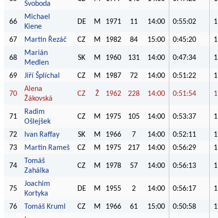
Svoboda
Michael
66
DE
M
1971
11
14:00
0:55:02
1
Kiene
67
Martin Řezáč
CZ
M
1982
84
15:00
0:45:20
1
Marián
68
SK
M
1960
131
14:00
0:47:34
1
Medlen
69
Jiří Šplíchal
CZ
M
1987
72
14:00
0:51:22
1
Alena
70
CZ
Ž
1962
228
14:00
0:51:54
1
Žákovská
Radim
71
CZ
M
1975
105
14:00
0:53:37
1
Ošlejšek
72
Ivan Raffay
SK
M
1966
7
14:00
0:52:11
1
73
Martin Rameš
CZ
M
1975
217
14:00
0:56:29
1
Tomáš
74
CZ
M
1978
57
14:00
0:56:13
1
Zahálka
Joachim
75
DE
M
1955
2
14:00
0:56:17
1
Kortyka
76
Tomáš Kruml
CZ
M
1966
61
15:00
0:50:58
1