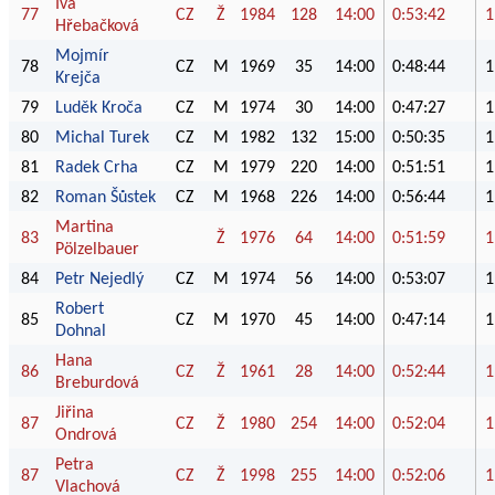
Iva
77
CZ
Ž
1984
128
14:00
0:53:42
1
Hřebačková
Mojmír
78
CZ
M
1969
35
14:00
0:48:44
1
Krejča
79
Luděk Kroča
CZ
M
1974
30
14:00
0:47:27
1
80
Michal Turek
CZ
M
1982
132
15:00
0:50:35
1
81
Radek Crha
CZ
M
1979
220
14:00
0:51:51
1
82
Roman Šůstek
CZ
M
1968
226
14:00
0:56:44
1
Martina
83
Ž
1976
64
14:00
0:51:59
1
Pölzelbauer
84
Petr Nejedlý
CZ
M
1974
56
14:00
0:53:07
1
Robert
85
CZ
M
1970
45
14:00
0:47:14
1
Dohnal
Hana
86
CZ
Ž
1961
28
14:00
0:52:44
1
Breburdová
Jiřina
87
CZ
Ž
1980
254
14:00
0:52:04
1
Ondrová
Petra
87
CZ
Ž
1998
255
14:00
0:52:06
1
Vlachová