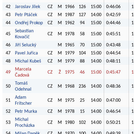
42
Jaroslav Jílek
CZ
M
1966
126
15:00
0:46:06
1
43
Petr Ptáček
CZ
M
1987
127
14:00
0:42:59
1
44
Ondřej Prokop
CZ
M
1962
94
15:00
0:44:46
1
Sebastian
45
CZ
M
1978
58
15:00
0:45:51
1
Kovačič
46
Jiří Selucký
M
1965
70
15:00
0:43:48
1
47
Pavel Juřica
CZ
M
1979
104
15:00
0:44:54
1
48
Michal Kubeš
CZ
M
1979
88
14:00
0:48:11
1
Marcela
49
CZ
Ž
1975
46
15:00
0:45:47
1
Čadová
Tomáš
50
CZ
M
1968
236
14:00
0:48:36
1
Odehnal
Adam
51
CZ
M
1975
25
14:00
0:47:00
1
Fritscher
52
Petr Murka
CZ
M
1978
15
14:00
0:46:54
1
Michal
53
CZ
M
1980
102
14:00
0:50:21
1
Procházka
54
Milan Daněk
CZ
M
1970
100
14:00
0:49:39
1