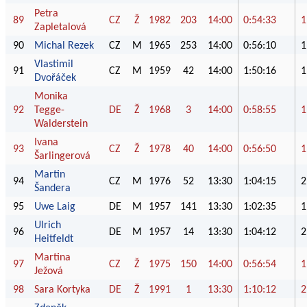
Petra
89
CZ
Ž
1982
203
14:00
0:54:33
1
Zapletalová
90
Michal Rezek
CZ
M
1965
253
14:00
0:56:10
1
Vlastimil
91
CZ
M
1959
42
14:00
1:50:16
1
Dvořáček
Monika
92
Tegge-
DE
Ž
1968
3
14:00
0:58:55
1
Walderstein
Ivana
93
CZ
Ž
1978
40
14:00
0:56:50
1
Šarlingerová
Martin
94
CZ
M
1976
52
13:30
1:04:15
2
Šandera
95
Uwe Laig
DE
M
1957
141
13:30
1:02:35
1
Ulrich
96
DE
M
1957
14
13:30
1:04:12
2
Heitfeldt
Martina
97
CZ
Ž
1975
150
14:00
0:56:54
1
Ježová
98
Sara Kortyka
DE
Ž
1991
1
13:30
1:10:12
2