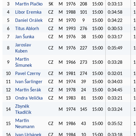
3
Martin Plačko
SK
M
1976
208
15:00
0:33:13
1
4
Libor Eremka
CZ
M
1988
101
15:00
0:34:58
1
5
Daniel Orálek
CZ
M
1970
9
15:00
0:34:22
1
6
Titus Ablorh
CZ
M
1993
276
15:00
0:30:53
1
7
Jan Šunka
CZ
M
1976
38
15:00
0:33:17
1
Jaroslav
8
CZ
M
1976
227
15:00
0:35:49
1
Kuben
Martin
9
CZ
M
1966
273
15:00
0:33:28
1
Šimunek
10
Pavel Czerny
CZ
M
1981
274
15:00
0:32:01
1
11
Ivan Šarlinger
CZ
M
1974
39
15:00
0:34:03
1
12
Martin Šerák
CZ
M
1978
24
15:00
0:34:45
1
13
Ondra Velička
CZ
M
1983
81
15:00
0:33:21
1
Zbyněk
14
M
1974
145
15:00
0:33:24
1
Tkadlčík
Martin
15
CZ
M
1986
43
15:00
0:35:52
1
Neumann
16
Ivan Urbánek
CZ
M
1984
10
15:00
0:33:18
1