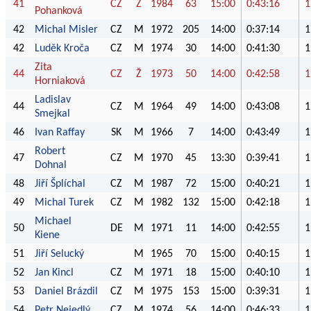
41
CZ
Ž
1984
63
15:00
0:43:16
1
Pohanková
42
Michal Misler
CZ
M
1972
205
14:00
0:37:14
1
42
Luděk Kroča
CZ
M
1974
30
14:00
0:41:30
1
Zita
44
CZ
Ž
1973
50
14:00
0:42:58
1
Horniaková
Ladislav
44
CZ
M
1964
49
14:00
0:43:08
1
Smejkal
46
Ivan Raffay
SK
M
1966
7
14:00
0:43:49
1
Robert
47
CZ
M
1970
45
13:30
0:39:41
1
Dohnal
48
Jiří Šplíchal
CZ
M
1987
72
15:00
0:40:21
1
49
Michal Turek
CZ
M
1982
132
15:00
0:42:18
1
Michael
50
DE
M
1971
11
14:00
0:42:55
1
Kiene
51
Jiří Selucký
M
1965
70
15:00
0:40:15
1
52
Jan Kincl
CZ
M
1971
18
15:00
0:40:10
1
53
Daniel Brázdil
CZ
M
1975
153
15:00
0:39:31
1
54
Petr Nejedlý
CZ
M
1974
56
14:00
0:46:33
1