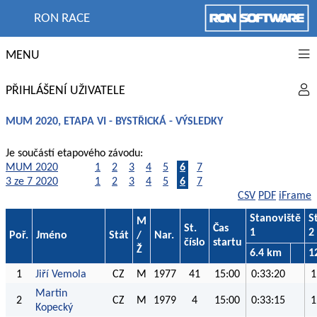
RON RACE
MENU
PŘIHLÁŠENÍ UŽIVATELE
MUM 2020, ETAPA VI - BYSTŘICKÁ - VÝSLEDKY
Je součástí etapového závodu:
MUM 2020
1
2
3
4
5
6
7
3 ze 7 2020
1
2
3
4
5
6
7
CSV
PDF
iFrame
Stanoviště
S
M
St.
Čas
1
2
Poř.
Jméno
Stát
/
Nar.
číslo
startu
Ž
6.4 km
1
1
Jiří Vemola
CZ
M
1977
41
15:00
0:33:20
1
Martin
2
CZ
M
1979
4
15:00
0:33:15
1
Kopecký