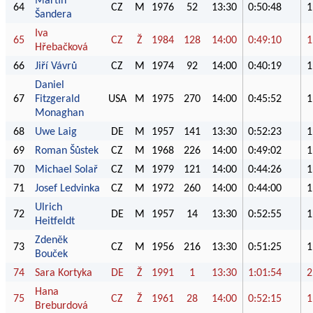
Martin
64
CZ
M
1976
52
13:30
0:50:48
1
Šandera
Iva
65
CZ
Ž
1984
128
14:00
0:49:10
1
Hřebačková
66
Jiří Vávrů
CZ
M
1974
92
14:00
0:40:19
1
Daniel
67
Fitzgerald
USA
M
1975
270
14:00
0:45:52
1
Monaghan
68
Uwe Laig
DE
M
1957
141
13:30
0:52:23
1
69
Roman Šůstek
CZ
M
1968
226
14:00
0:49:02
1
70
Michael Solař
CZ
M
1979
121
14:00
0:44:26
1
71
Josef Ledvinka
CZ
M
1972
260
14:00
0:44:00
1
Ulrich
72
DE
M
1957
14
13:30
0:52:55
1
Heitfeldt
Zdeněk
73
CZ
M
1956
216
13:30
0:51:25
1
Bouček
74
Sara Kortyka
DE
Ž
1991
1
13:30
1:01:54
2
Hana
75
CZ
Ž
1961
28
14:00
0:52:15
1
Breburdová