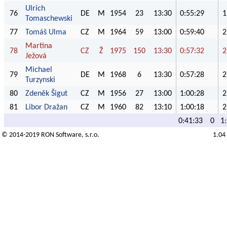
Ulrich
76
DE
M
1954
23
13:30
0:55:29
1
Tomaschewski
77
Tomáš Ulma
CZ
M
1964
59
13:00
0:59:40
2
Martina
78
CZ
Ž
1975
150
13:30
0:57:32
2
Ježová
Michael
79
DE
M
1968
6
13:30
0:57:28
2
Turzynski
80
Zdeněk Šigut
CZ
M
1956
27
13:00
1:00:28
2
81
Libor Dražan
CZ
M
1960
82
13:10
1:00:18
2
0:41:33
0
1
© 2014-2019
RON Software
, s.r.o.
1.04