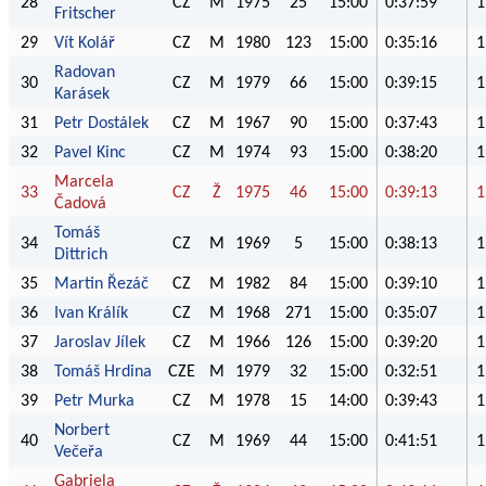
28
CZ
M
1975
25
15:00
0:37:59
1
Fritscher
29
Vít Kolář
CZ
M
1980
123
15:00
0:35:16
1
Radovan
30
CZ
M
1979
66
15:00
0:39:15
1
Karásek
31
Petr Dostálek
CZ
M
1967
90
15:00
0:37:43
1
32
Pavel Kinc
CZ
M
1974
93
15:00
0:38:20
1
Marcela
33
CZ
Ž
1975
46
15:00
0:39:13
1
Čadová
Tomáš
34
CZ
M
1969
5
15:00
0:38:13
1
Dittrich
35
Martin Řezáč
CZ
M
1982
84
15:00
0:39:10
1
36
Ivan Králík
CZ
M
1968
271
15:00
0:35:07
1
37
Jaroslav Jílek
CZ
M
1966
126
15:00
0:39:20
1
38
Tomáš Hrdina
CZE
M
1979
32
15:00
0:32:51
1
39
Petr Murka
CZ
M
1978
15
14:00
0:39:43
1
Norbert
40
CZ
M
1969
44
15:00
0:41:51
1
Večeřa
Gabriela