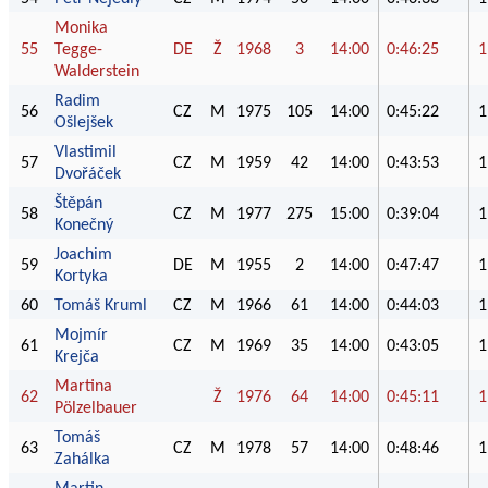
Monika
55
Tegge-
DE
Ž
1968
3
14:00
0:46:25
1
Walderstein
Radim
56
CZ
M
1975
105
14:00
0:45:22
1
Ošlejšek
Vlastimil
57
CZ
M
1959
42
14:00
0:43:53
1
Dvořáček
Štěpán
58
CZ
M
1977
275
15:00
0:39:04
1
Konečný
Joachim
59
DE
M
1955
2
14:00
0:47:47
1
Kortyka
60
Tomáš Kruml
CZ
M
1966
61
14:00
0:44:03
1
Mojmír
61
CZ
M
1969
35
14:00
0:43:05
1
Krejča
Martina
62
Ž
1976
64
14:00
0:45:11
1
Pölzelbauer
Tomáš
63
CZ
M
1978
57
14:00
0:48:46
1
Zahálka