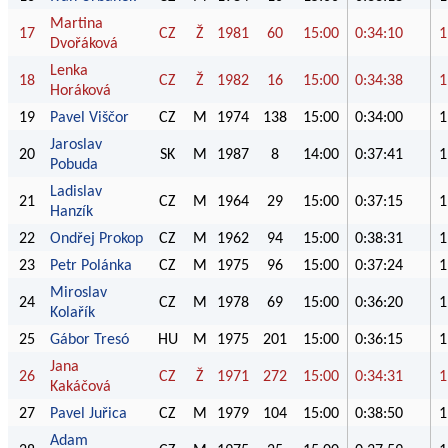
Martina
17
CZ
Ž
1981
60
15:00
0:34:10
1
Dvořáková
Lenka
18
CZ
Ž
1982
16
15:00
0:34:38
1
Horáková
19
Pavel Viščor
CZ
M
1974
138
15:00
0:34:00
1
Jaroslav
20
SK
M
1987
8
14:00
0:37:41
1
Pobuda
Ladislav
21
CZ
M
1964
29
15:00
0:37:15
1
Hanzík
22
Ondřej Prokop
CZ
M
1962
94
15:00
0:38:31
1
23
Petr Polánka
CZ
M
1975
96
15:00
0:37:24
1
Miroslav
24
CZ
M
1978
69
15:00
0:36:20
1
Kolařík
25
Gábor Tresó
HU
M
1975
201
15:00
0:36:15
1
Jana
26
CZ
Ž
1971
272
15:00
0:34:31
1
Kakáčová
27
Pavel Juřica
CZ
M
1979
104
15:00
0:38:50
1
Adam