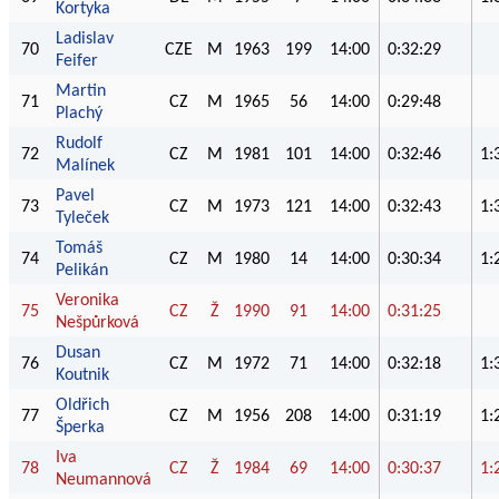
Kortyka
Ladislav
70
CZE
M
1963
199
14:00
0:32:29
Feifer
Martin
71
CZ
M
1965
56
14:00
0:29:48
Plachý
Rudolf
72
CZ
M
1981
101
14:00
0:32:46
1:
Malínek
Pavel
73
CZ
M
1973
121
14:00
0:32:43
1:
Tyleček
Tomáš
74
CZ
M
1980
14
14:00
0:30:34
1:
Pelikán
Veronika
75
CZ
Ž
1990
91
14:00
0:31:25
Nešpůrková
Dusan
76
CZ
M
1972
71
14:00
0:32:18
1:
Koutnik
Oldřich
77
CZ
M
1956
208
14:00
0:31:19
1:
Šperka
Iva
78
CZ
Ž
1984
69
14:00
0:30:37
1:
Neumannová