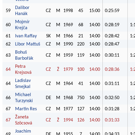
Dalibor
59
CZ
M
1998
45
15:00
0:25:59
Hanák
Mojmír
60
CZ
M
1969
68
14:00
0:28:19
1:
Krejča
61
Ivan Raffay
SK
M
1966
21
14:00
0:28:42
1:
62
Libor Mattuš
CZ
M
1990
220
14:00
0:28:47
Bohuš
63
CZ
M
1959
119
14:00
0:30:11
1:
Barbořák
Petra
64
CZ
Ž
1979
100
14:00
0:28:36
1:
Krejsová
Ladislav
64
CZ
M
1964
41
14:00
0:31:11
1:
Smejkal
Michael
66
DE
M
1968
750
14:00
0:32:50
1:
Turzynski
67
Martin Res
CZ
M
1977
127
14:00
0:31:28
1:
Žaneta
67
CZ
Ž
1994
126
14:00
0:31:33
Szöcsová
Joachim
69
DE
M
1955
7
14:00
0:34:33
1: