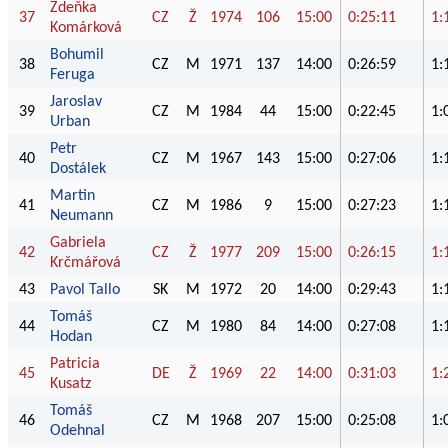
Zdeňka
37
CZ
Ž
1974
106
15:00
0:25:11
1:
Komárková
Bohumil
38
CZ
M
1971
137
14:00
0:26:59
1:
Feruga
Jaroslav
39
CZ
M
1984
44
15:00
0:22:45
1:
Urban
Petr
40
CZ
M
1967
143
15:00
0:27:06
1:
Dostálek
Martin
41
CZ
M
1986
9
15:00
0:27:23
1:
Neumann
Gabriela
42
CZ
Ž
1977
209
15:00
0:26:15
1:
Krčmářová
43
Pavol Tallo
SK
M
1972
20
14:00
0:29:43
1:
Tomáš
44
CZ
M
1980
84
14:00
0:27:08
1:
Hodan
Patricia
45
DE
Ž
1969
22
14:00
0:31:03
1:
Kusatz
Tomáš
46
CZ
M
1968
207
15:00
0:25:08
1:
Odehnal