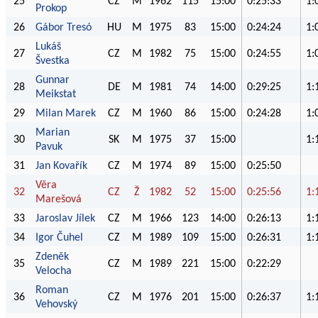
25
CZ
M
1962
115
15:00
0:25:33
1:
Prokop
26
Gábor Tresó
HU
M
1975
83
15:00
0:24:24
1:
Lukáš
27
CZ
M
1982
75
15:00
0:24:55
1:
Švestka
Gunnar
28
DE
M
1981
74
14:00
0:29:25
1:
Meikstat
29
Milan Marek
CZ
M
1960
86
15:00
0:24:28
1:
Marian
30
SK
M
1975
37
15:00
1:
Pavuk
31
Jan Kovařík
CZ
M
1974
89
15:00
0:25:50
Věra
32
CZ
Ž
1982
52
15:00
0:25:56
1:
Marešová
33
Jaroslav Jílek
CZ
M
1966
123
14:00
0:26:13
1:
34
Igor Čuhel
CZ
M
1989
109
15:00
0:26:31
1:
Zdeněk
35
CZ
M
1989
221
15:00
0:22:29
Velocha
Roman
36
CZ
M
1976
201
15:00
0:26:37
1:
Vehovský