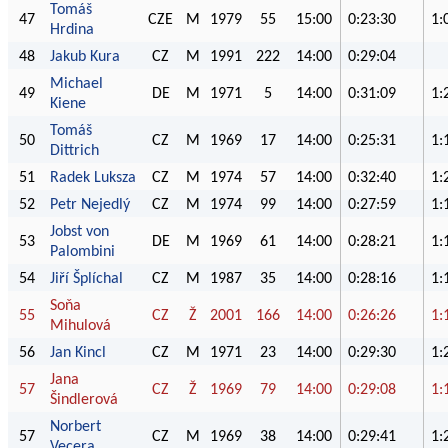
Tomáš
47
CZE
M
1979
55
15:00
0:23:30
1:
Hrdina
48
Jakub Kura
CZ
M
1991
222
14:00
0:29:04
Michael
49
DE
M
1971
5
14:00
0:31:09
1:
Kiene
Tomáš
50
CZ
M
1969
17
14:00
0:25:31
1:
Dittrich
51
Radek Luksza
CZ
M
1974
57
14:00
0:32:40
1:
52
Petr Nejedlý
CZ
M
1974
99
14:00
0:27:59
1:
Jobst von
53
DE
M
1969
61
14:00
0:28:21
1:
Palombini
54
Jiří Šplíchal
CZ
M
1987
35
14:00
0:28:16
1:
Soňa
55
CZ
Ž
2001
166
14:00
0:26:26
1:
Mihulová
56
Jan Kincl
CZ
M
1971
23
14:00
0:29:30
1:
Jana
57
CZ
Ž
1969
79
14:00
0:29:08
1:
Šindlerová
Norbert
57
CZ
M
1969
38
14:00
0:29:41
1:
Vecera