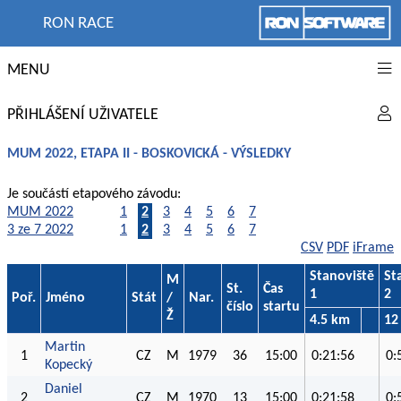
RON RACE
MENU
PŘIHLÁŠENÍ UŽIVATELE
MUM 2022, ETAPA II - BOSKOVICKÁ - VÝSLEDKY
Je součástí etapového závodu:
MUM 2022
1
2
3
4
5
6
7
3 ze 7 2022
1
2
3
4
5
6
7
CSV
PDF
iFrame
Stanoviště
St
M
St.
Čas
1
2
Poř.
Jméno
Stát
/
Nar.
číslo
startu
Ž
4.5 km
12
Martin
1
CZ
M
1979
36
15:00
0:21:56
0:
Kopecký
Daniel
2
CZ
M
1970
13
15:00
0:21:58
0: