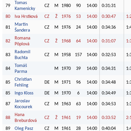
Tomas
79
CZ
M
1980
90
14:00
0:31:31
Kamenicky
80
Iva Hrstková
CZ
Ž
1976
53
14:00
0:30:47
1:
Martin
81
CZ
M
1976
24
14:00
0:34:36
1:
Šandera
Romana
82
CZ
Ž
1968
64
14:00
0:31:07
1:
Pöplová
Radomil
83
CZ
M
1958
157
14:00
0:32:53
1:
Buchta
Tomáš
84
M
1970
39
14:00
0:34:31
1:
Parma
Christian
85
DE
M
1971
96
14:00
0:34:48
1:
Fehling
85
Ingo Kloss
DE
M
1970
6
14:00
0:34:49
1:
Jaroslav
87
CZ
M
1963
63
14:00
0:34:53
1:
Kocourek
Hana
88
CZ
Ž
1961
19
14:00
0:33:52
2:
Breburdová
89
Oleg Pasz
CZ
M
1961
28
14:00
0:40:04
1: