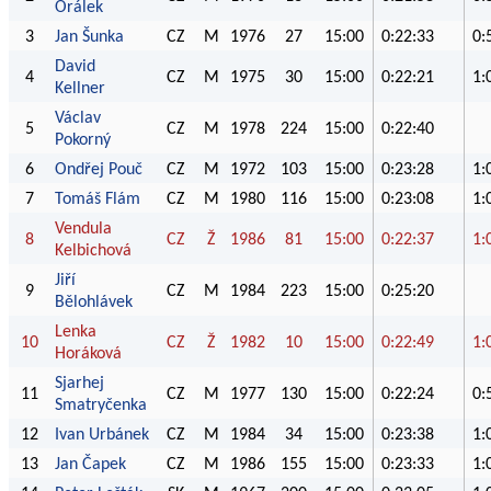
Orálek
3
Jan Šunka
CZ
M
1976
27
15:00
0:22:33
0:
David
4
CZ
M
1975
30
15:00
0:22:21
1:
Kellner
Václav
5
CZ
M
1978
224
15:00
0:22:40
Pokorný
6
Ondřej Pouč
CZ
M
1972
103
15:00
0:23:28
1:
7
Tomáš Flám
CZ
M
1980
116
15:00
0:23:08
1:
Vendula
8
CZ
Ž
1986
81
15:00
0:22:37
1:
Kelbichová
Jiří
9
CZ
M
1984
223
15:00
0:25:20
Bělohlávek
Lenka
10
CZ
Ž
1982
10
15:00
0:22:49
1:
Horáková
Sjarhej
11
CZ
M
1977
130
15:00
0:22:24
0:
Smatryčenka
12
Ivan Urbánek
CZ
M
1984
34
15:00
0:23:38
1:
13
Jan Čapek
CZ
M
1986
155
15:00
0:23:33
1: