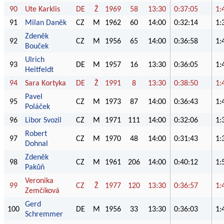
90
Ute Karklis
DE
Ž
1969
58
13:30
0:37:05
1:
91
Milan Daněk
CZ
M
1962
60
14:00
0:32:14
1:
Zdeněk
92
CZ
M
1956
65
14:00
0:36:58
1:
Bouček
Ulrich
93
DE
M
1957
16
13:30
0:36:05
1:
Heitfeldt
94
Sara Kortyka
DE
Ž
1991
8
13:30
0:38:50
1:
Pavel
95
CZ
M
1973
87
14:00
0:36:43
1:
Poláček
96
Libor Svozil
CZ
M
1971
111
14:00
0:32:06
1:
Robert
97
CZ
M
1970
48
14:00
0:31:43
1:
Dohnal
Zdeněk
98
CZ
M
1961
206
14:00
0:40:12
1:
Pakůň
Veronika
99
CZ
Ž
1977
120
13:30
0:36:57
1:
Zemčíková
Gerd
100
DE
M
1956
33
13:30
0:36:03
1:
Schremmer