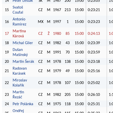
14
Peter Lešták
SK
M
1967
200
15:00
0:23:05
1:
Svatoš
15
CZ
M
1967
213
15:00
0:23:21
1:
Coufal
Antonio
16
MX
M
1997
1
15:00
0:23:23
1:
Ramirez
Martina
17
CZ
Ž
1980
85
15:00
0:24:13
1:
Kárová
18
Michal Glier
CZ
M
1982
43
15:00
0:23:39
1:
Dušan
19
CZ
M
1991
70
15:00
0:23:59
1:
Mašínský
20
Martin Šerák
CZ
M
1978
138
15:00
0:23:18
1:
Radovan
21
CZ
M
1979
49
15:00
0:25:16
1:
Karásek
Miroslav
22
CZ
M
1978
107
15:00
0:25:02
1:
Kolařík
Martin
23
CZ
M
1982
205
15:00
0:26:10
1:
Řezáč
24
Petr Polánka
CZ
M
1975
118
15:00
0:25:31
1:
Ondřej