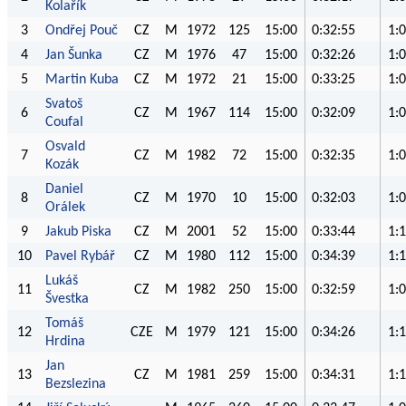
Kolařík
3
Ondřej Pouč
CZ
M
1972
125
15:00
0:32:55
1:
4
Jan Šunka
CZ
M
1976
47
15:00
0:32:26
1:
5
Martin Kuba
CZ
M
1972
21
15:00
0:33:25
1:
Svatoš
6
CZ
M
1967
114
15:00
0:32:09
1:
Coufal
Osvald
7
CZ
M
1982
72
15:00
0:32:35
1:
Kozák
Daniel
8
CZ
M
1970
10
15:00
0:32:03
1:
Orálek
9
Jakub Piska
CZ
M
2001
52
15:00
0:33:44
1:
10
Pavel Rybář
CZ
M
1980
112
15:00
0:34:39
1:
Lukáš
11
CZ
M
1982
250
15:00
0:32:59
1:
Švestka
Tomáš
12
CZE
M
1979
121
15:00
0:34:26
1:
Hrdina
Jan
13
CZ
M
1981
259
15:00
0:34:31
1:
Bezslezina