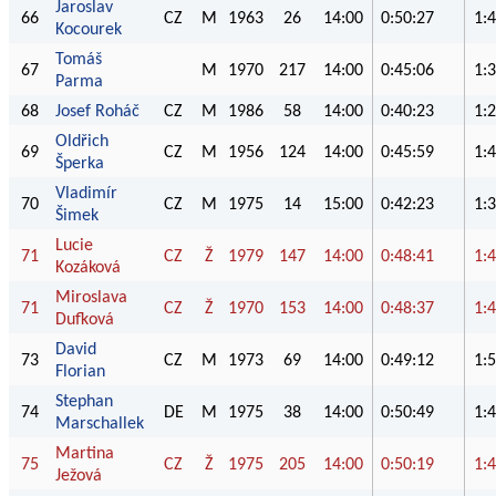
Jaroslav
66
CZ
M
1963
26
14:00
0:50:27
1:
Kocourek
Tomáš
67
M
1970
217
14:00
0:45:06
1:
Parma
68
Josef Roháč
CZ
M
1986
58
14:00
0:40:23
1:
Oldřich
69
CZ
M
1956
124
14:00
0:45:59
1:
Šperka
Vladimír
70
CZ
M
1975
14
15:00
0:42:23
1:
Šimek
Lucie
71
CZ
Ž
1979
147
14:00
0:48:41
1:
Kozáková
Miroslava
71
CZ
Ž
1970
153
14:00
0:48:37
1:
Dufková
David
73
CZ
M
1973
69
14:00
0:49:12
1:
Florian
Stephan
74
DE
M
1975
38
14:00
0:50:49
1:
Marschallek
Martina
75
CZ
Ž
1975
205
14:00
0:50:19
1:
Ježová