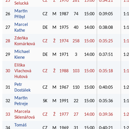
25
CZ
Ž
1970
261
15:00
0:34:21
1:
Selucká
Martin
26
CZ
M
1987
74
15:00
0:39:05
1:
Přibyl
Marcel
27
DE
M
1975
40
14:00
0:38:08
1:
Kathe
Zdeňka
28
CZ
Ž
1974
258
15:00
0:35:25
1:
Komárková
Michael
29
DE
M
1971
3
14:00
0:37:51
1:
Kiene
Eliška
30
Vlachová
CZ
Ž
1988
103
15:00
0:35:18
1:
Hutová
Petr
31
CZ
M
1967
110
15:00
0:40:05
1:
Dostálek
Martin
32
SK
M
1991
22
15:00
0:35:36
1:
Petreje
Marcela
33
CZ
Ž
1977
27
14:00
0:39:36
1:
Sklenářová
Tomáš
34
CZ
M
1969
31
15:00
0:40:21
1: