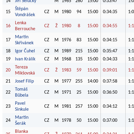
14
Jiří Selucký
M
1965
260
15:00
0:33:47
1:
Štěpán
15
CZ
M
1980
94
15:00
0:34:35
1:
Vondrášek
Lenka
16
CZ
Ž
1980
8
15:00
0:34:55
1:
Berrouche
Martin
17
CZ
M
1976
83
15:00
0:34:15
1:
Skřivánek
18
Igor Čuhel
CZ
M
1989
215
15:00
0:35:47
1:
19
Ivan Králík
CZ
M
1968
135
15:00
0:34:33
1:
Tereza
20
CZ
Ž
1983
59
15:00
0:39:01
1:
Mikšovská
21
Josef Filip
CZ
M
1977
255
14:00
0:37:58
1:
Tomáš
22
CZ
M
1971
25
15:00
0:36:50
1:
Bůbela
Pavel
23
CZ
M
1981
257
15:00
0:34:12
1:
Sinkule
Martin
24
CZ
M
1978
50
15:00
0:37:00
1:
Šerák
Blanka