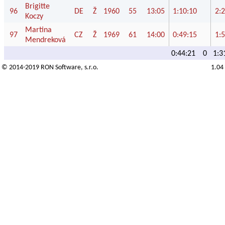
Brigitte
96
DE
Ž
1960
55
13:05
1:10:10
2:
Koczy
Martina
97
CZ
Ž
1969
61
14:00
0:49:15
1:
Mendreková
0:44:21
0
1:3
© 2014-2019
RON Software
, s.r.o.
1.04