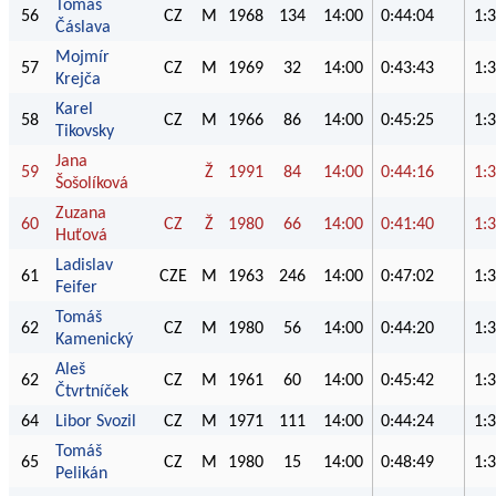
Tomáš
56
CZ
M
1968
134
14:00
0:44:04
1:
Čáslava
Mojmír
57
CZ
M
1969
32
14:00
0:43:43
1:
Krejča
Karel
58
CZ
M
1966
86
14:00
0:45:25
1:
Tikovsky
Jana
59
Ž
1991
84
14:00
0:44:16
1:
Šošolíková
Zuzana
60
CZ
Ž
1980
66
14:00
0:41:40
1:
Huťová
Ladislav
61
CZE
M
1963
246
14:00
0:47:02
1:
Feifer
Tomáš
62
CZ
M
1980
56
14:00
0:44:20
1:
Kamenický
Aleš
62
CZ
M
1961
60
14:00
0:45:42
1:
Čtvrtníček
64
Libor Svozil
CZ
M
1971
111
14:00
0:44:24
1:
Tomáš
65
CZ
M
1980
15
14:00
0:48:49
1:
Pelikán