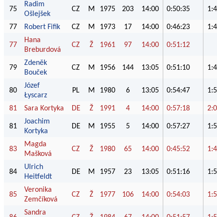
Radim
75
CZ
M
1975
203
14:00
0:50:35
1:
Ošlejšek
77
Robert Fifik
CZ
M
1973
17
14:00
0:46:23
1:
Hana
77
CZ
Ž
1961
97
14:00
0:51:12
Breburdová
Zdeněk
79
CZ
M
1956
144
13:05
0:51:10
1:
Bouček
Józef
80
PL
M
1980
6
13:05
0:54:47
1:
Łyscarz
81
Sara Kortyka
DE
Ž
1991
4
14:00
0:57:18
2:
Joachim
81
DE
M
1955
5
14:00
0:57:27
1:
Kortyka
Magda
83
CZ
Ž
1980
65
14:00
0:45:52
1:
Mašková
Ulrich
84
DE
M
1957
23
13:05
0:51:16
1:
Heitfeldt
Veronika
85
CZ
Ž
1977
106
14:00
0:54:03
1:
Zemčíková
Sandra