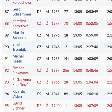
86
CZ
Ž
1984
67
14:00
0:51:57
1:
Kolouchová
Gerd
87
DE
M
1956
77
13:05
0:53:49
2:
Schremmer
Kateřina
88
CZ
Ž
1977
70
14:00
0:52:05
1:
Kotoulová
Martin
89
CZ
M
1976
18
13:05
0:59:00
2:
Šandera
Emil
90
CZ
M
1946
2
13:05
2:27:46
2:
Trombik
Michal
91
CZ
M
1965
141
13:05
1:03:09
2:
Rezek
Simona
92
CZ
Ž
1987
256
14:00
0:48:46
1:
Pinkavová
Eliška Anna
93
CZ
Ž
1966
28
13:05
1:04:04
2:
Kubičková
Ricardo
94
ES
M
1941
89
13:05
1:06:10
2:
Vidan
Sigrid
95
DE
Ž
1940
1
13:05
1:07:09
2:
Eichner