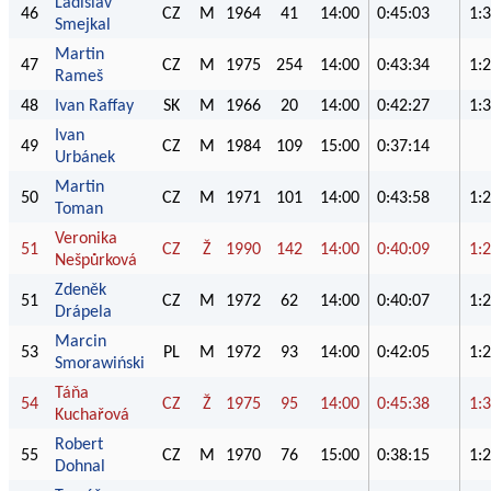
Ladislav
46
CZ
M
1964
41
14:00
0:45:03
1:
Smejkal
Martin
47
CZ
M
1975
254
14:00
0:43:34
1:
Rameš
48
Ivan Raffay
SK
M
1966
20
14:00
0:42:27
1:
Ivan
49
CZ
M
1984
109
15:00
0:37:14
Urbánek
Martin
50
CZ
M
1971
101
14:00
0:43:58
1:
Toman
Veronika
51
CZ
Ž
1990
142
14:00
0:40:09
1:
Nešpůrková
Zdeněk
51
CZ
M
1972
62
14:00
0:40:07
1:
Drápela
Marcin
53
PL
M
1972
93
14:00
0:42:05
1:
Smorawiński
Táňa
54
CZ
Ž
1975
95
14:00
0:45:38
1:
Kuchařová
Robert
55
CZ
M
1970
76
15:00
0:38:15
1:
Dohnal