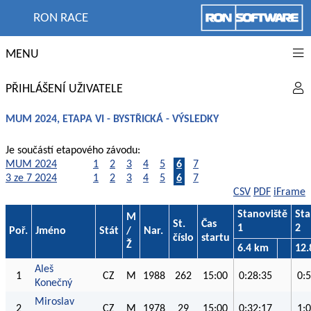
RON RACE
MENU
PŘIHLÁŠENÍ UŽIVATELE
MUM 2024, ETAPA VI - BYSTŘICKÁ - VÝSLEDKY
Je součástí etapového závodu:
MUM 2024
1
2
3
4
5
6
7
3 ze 7 2024
1
2
3
4
5
6
7
CSV
PDF
iFrame
Stanoviště
Sta
M
St.
Čas
1
2
Poř.
Jméno
Stát
/
Nar.
číslo
startu
Ž
6.4 km
12.
Aleš
1
CZ
M
1988
262
15:00
0:28:35
0:
Konečný
Miroslav
2
CZ
M
1978
29
15:00
0:32:17
1: