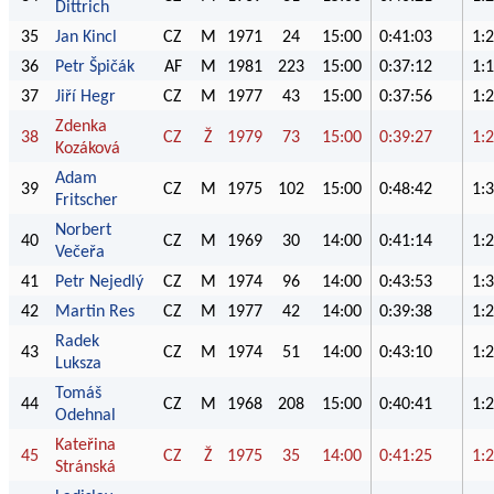
Dittrich
35
Jan Kincl
CZ
M
1971
24
15:00
0:41:03
1:
36
Petr Špičák
AF
M
1981
223
15:00
0:37:12
1:
37
Jiří Hegr
CZ
M
1977
43
15:00
0:37:56
1:
Zdenka
38
CZ
Ž
1979
73
15:00
0:39:27
1:
Kozáková
Adam
39
CZ
M
1975
102
15:00
0:48:42
1:
Fritscher
Norbert
40
CZ
M
1969
30
14:00
0:41:14
1:
Večeřa
41
Petr Nejedlý
CZ
M
1974
96
14:00
0:43:53
1:
42
Martin Res
CZ
M
1977
42
14:00
0:39:38
1:
Radek
43
CZ
M
1974
51
14:00
0:43:10
1:
Luksza
Tomáš
44
CZ
M
1968
208
15:00
0:40:41
1:
Odehnal
Kateřina
45
CZ
Ž
1975
35
14:00
0:41:25
1:
Stránská