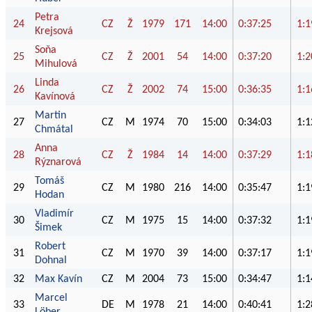
Petra
24
CZ
Ž
1979
171
14:00
0:37:25
1:1
Krejsová
Soňa
25
CZ
Ž
2001
54
14:00
0:37:20
1:2
Mihulová
Linda
26
CZ
Ž
2002
74
15:00
0:36:35
1:1
Kavínová
Martin
27
CZ
M
1974
70
15:00
0:34:03
1:1
Chmátal
Anna
28
CZ
Ž
1984
14
14:00
0:37:29
1:1
Rýznarová
Tomáš
29
CZ
M
1980
216
14:00
0:35:47
1:1
Hodan
Vladimír
30
CZ
M
1975
15
14:00
0:37:32
1:1
Šimek
Robert
31
CZ
M
1970
39
14:00
0:37:17
1:1
Dohnal
32
Max Kavín
CZ
M
2004
73
15:00
0:34:47
1:1
Marcel
33
DE
M
1978
21
14:00
0:40:41
1:2
Löber