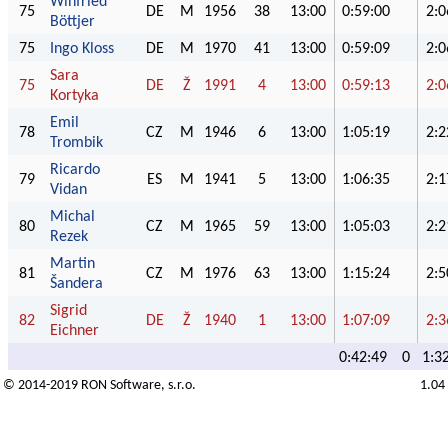
Winfried
75
DE
M
1956
38
13:00
0:59:00
2:0
Böttjer
75
Ingo Kloss
DE
M
1970
41
13:00
0:59:09
2:0
Sara
75
DE
Ž
1991
4
13:00
0:59:13
2:0
Kortyka
Emil
78
CZ
M
1946
6
13:00
1:05:19
2:2
Trombik
Ricardo
79
ES
M
1941
5
13:00
1:06:35
2:1
Vidan
Michal
80
CZ
M
1965
59
13:00
1:05:03
2:2
Rezek
Martin
81
CZ
M
1976
63
13:00
1:15:24
2:5
Šandera
Sigrid
82
DE
Ž
1940
1
13:00
1:07:09
2:3
Eichner
0:42:49
0
1:3
© 2014-2019
RON Software
, s.r.o.
1.04