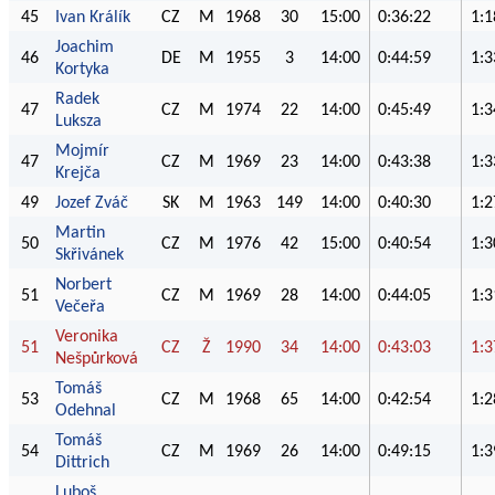
45
Ivan Králík
CZ
M
1968
30
15:00
0:36:22
1:1
Joachim
46
DE
M
1955
3
14:00
0:44:59
1:3
Kortyka
Radek
47
CZ
M
1974
22
14:00
0:45:49
1:3
Luksza
Mojmír
47
CZ
M
1969
23
14:00
0:43:38
1:3
Krejča
49
Jozef Zváč
SK
M
1963
149
14:00
0:40:30
1:2
Martin
50
CZ
M
1976
42
15:00
0:40:54
1:3
Skřivánek
Norbert
51
CZ
M
1969
28
14:00
0:44:05
1:3
Večeřa
Veronika
51
CZ
Ž
1990
34
14:00
0:43:03
1:3
Nešpůrková
Tomáš
53
CZ
M
1968
65
14:00
0:42:54
1:2
Odehnal
Tomáš
54
CZ
M
1969
26
14:00
0:49:15
1:3
Dittrich
Luboš