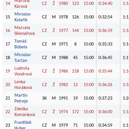
Martina
14
CZ
Ž
1980
123
15:00
0:34:40
1:1
Kárová
Miroslav
15
CZ
M
1978
126
15:00
0:32:54
1:1
Kolařík
Marcela
16
CZ
Ž
1977
144
15:00
0:36:19
1:1
Sklenářová
Tomáš
17
CZ
M
1971
8
15:00
0:35:33
1:1
Bůbela
Miroslav
18
CZ
M
1988
45
15:00
0:36:45
1:1
Turčan
Ludmila
19
CZ
Ž
1986
218
15:00
0:35:44
1:1
Vondrová
Lenka
20
CZ
Ž
1982
12
15:00
0:36:26
1:1
Horáková
Martin
21
SK
M
1991
19
15:00
0:37:23
1:2
Petreje
Zdeňka
22
CZ
Ž
1974
172
15:00
0:36:00
1:1
Komárková
František
23
CZ
M
1979
71
15:00
0:34:59
1:1
Huber