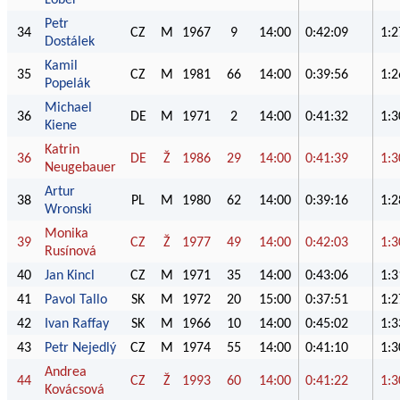
Petr
34
CZ
M
1967
9
14:00
0:42:09
1:2
Dostálek
Kamil
35
CZ
M
1981
66
14:00
0:39:56
1:2
Popelák
Michael
36
DE
M
1971
2
14:00
0:41:32
1:3
Kiene
Katrin
36
DE
Ž
1986
29
14:00
0:41:39
1:3
Neugebauer
Artur
38
PL
M
1980
62
14:00
0:39:16
1:2
Wronski
Monika
39
CZ
Ž
1977
49
14:00
0:42:03
1:3
Rusínová
40
Jan Kincl
CZ
M
1971
35
14:00
0:43:06
1:3
41
Pavol Tallo
SK
M
1972
20
15:00
0:37:51
1:2
42
Ivan Raffay
SK
M
1966
10
14:00
0:45:02
1:3
43
Petr Nejedlý
CZ
M
1974
55
14:00
0:41:10
1:3
Andrea
44
CZ
Ž
1993
60
14:00
0:41:22
1:3
Kovácsová