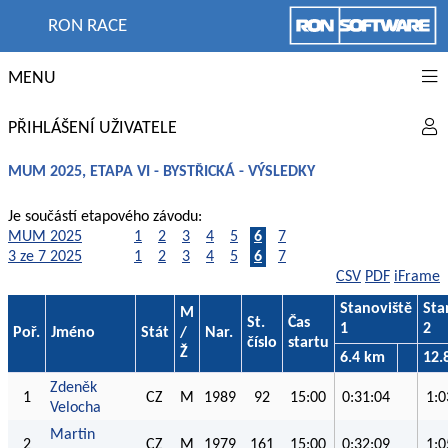
RON RACE
MENU
PŘIHLÁŠENÍ UŽIVATELE
MUM 2025, ETAPA VI - BYSTŘICKÁ - VÝSLEDKY
Je součástí etapového závodu:
MUM 2025
1
2
3
4
5
6
7
3 ze 7 2025
1
2
3
4
5
6
7
CSV
PDF
iFrame
Stanoviště
Sta
M
St.
Čas
1
2
Poř.
Jméno
Stát
/
Nar.
číslo
startu
Ž
6.4 km
12.
Zdeněk
1
CZ
M
1989
92
15:00
0:31:04
1:0
Velocha
Martin
2
CZ
M
1979
161
15:00
0:32:09
1:0