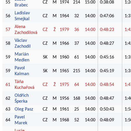
55
CZ
M
1974
214
15:00
0:38:08
1:2
Brabec
Ladislav
56
CZ
M
1964
32
14:00
0:47:06
1:3
Smejkal
Alena
57
CZ
Ž
1979
36
14:00
0:48:23
1:4
Zachodilová
Václav
58
CZ
M
1966
37
14:00
0:48:27
1:4
Zachodil
Marián
59
SK
M
1960
61
14:00
0:45:16
1:3
Medlen
Pavol
59
SK
M
1965
215
14:00
0:45:19
1:3
Kalman
Táňa
61
CZ
Ž
1975
64
14:00
0:48:54
1:4
Kuchařová
Oldřich
62
CZ
M
1956
168
14:00
0:48:47
1:4
Šperka
63
Oleg Pasz
CZ
M
1961
25
14:00
0:50:43
1:5
Pavel
64
CZ
M
1968
52
14:00
0:48:09
1:5
Marek
Lucie