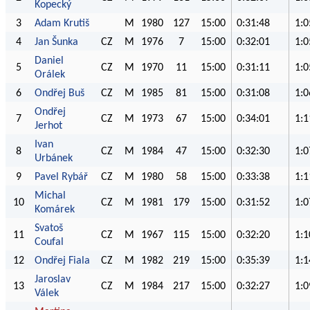
Kopecký
3
Adam Krutiš
M
1980
127
15:00
0:31:48
1:0
4
Jan Šunka
CZ
M
1976
7
15:00
0:32:01
1:0
Daniel
5
CZ
M
1970
11
15:00
0:31:11
1:0
Orálek
6
Ondřej Buš
CZ
M
1985
81
15:00
0:31:08
1:0
Ondřej
7
CZ
M
1973
67
15:00
0:34:01
1:1
Jerhot
Ivan
8
CZ
M
1984
47
15:00
0:32:30
1:0
Urbánek
9
Pavel Rybář
CZ
M
1980
58
15:00
0:33:38
1:1
Michal
10
CZ
M
1981
179
15:00
0:31:52
1:0
Komárek
Svatoš
11
CZ
M
1967
115
15:00
0:32:20
1:1
Coufal
12
Ondřej Fiala
CZ
M
1982
219
15:00
0:35:39
1:1
Jaroslav
13
CZ
M
1984
217
15:00
0:32:27
1:0
Válek