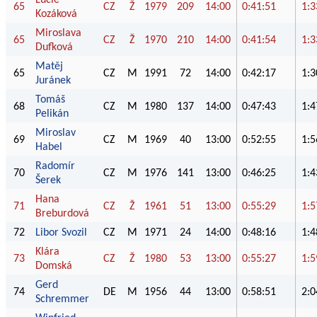
65
CZ
Ž
1979
209
14:00
0:41:51
1:3
Kozáková
Miroslava
65
CZ
Ž
1970
210
14:00
0:41:54
1:3
Dufková
Matěj
65
CZ
M
1991
72
14:00
0:42:17
1:3
Juránek
Tomáš
68
CZ
M
1980
137
14:00
0:47:43
1:4
Pelikán
Miroslav
69
CZ
M
1969
40
13:00
0:52:55
1:5
Habel
Radomír
70
CZ
M
1976
141
13:00
0:46:25
1:4
Šerek
Hana
71
CZ
Ž
1961
51
13:00
0:55:29
1:5
Breburdová
72
Libor Svozil
CZ
M
1971
24
14:00
0:48:16
1:4
Klára
73
CZ
Ž
1980
53
13:00
0:55:27
1:5
Domská
Gerd
74
DE
M
1956
44
13:00
0:58:51
2:0
Schremmer