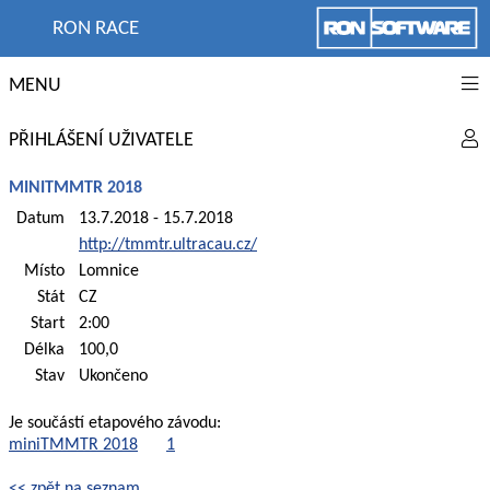
RON RACE
MENU
PŘIHLÁŠENÍ UŽIVATELE
MINITMMTR 2018
Datum
13.7.2018 - 15.7.2018
http://tmmtr.ultracau.cz/
Místo
Lomnice
Stát
CZ
Start
2:00
Délka
100,0
Stav
Ukončeno
Je součástí etapového závodu:
miniTMMTR 2018
1
<< zpět na seznam