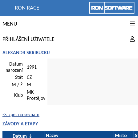
RON RACE
MENU
PŘIHLÁŠENÍ UŽIVATELE
ALEXANDR SKRIBUCKIJ
Datum
1991
narození
Stát
CZ
M / Ž
M
MK
Klub
Prostějov
<< zpět na seznam
ZÁVODY A ETAPY
Název
Místo
S
Datum