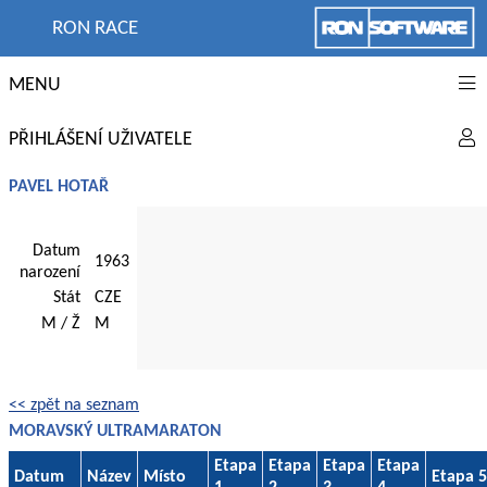
RON RACE
MENU
PŘIHLÁŠENÍ UŽIVATELE
PAVEL HOTAŘ
Datum
1963
narození
Stát
CZE
M / Ž
M
<< zpět na seznam
MORAVSKÝ ULTRAMARATON
Etapa
Etapa
Etapa
Etapa
Datum
Název
Místo
Etapa 5