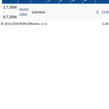
1
2
3
4
2.7.2006
MUM
-
Lomnice
5.
(3:4
2006
8.7.2006
© 2014-2019
RON Software
, s.r.o.
1.04