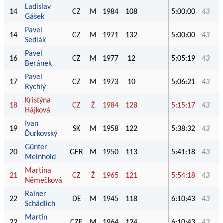
Ladislav
14
CZ
M
1984
108
5:00:00
43
Gášek
Pavel
14
CZ
M
1971
132
5:00:00
43
Sedlák
Pavel
16
CZ
M
1977
12
5:05:19
43
Beránek
Pavel
17
CZ
M
1973
10
5:06:21
43
Rychlý
Kristýna
18
CZ
Ž
1984
128
5:15:17
43
Hájková
Ivan
19
SK
M
1958
122
5:38:32
43
Ďurkovský
Günter
20
GER
M
1950
113
5:41:18
43
Meinhold
Martina
21
CZ
Ž
1965
121
5:54:18
43
Němečková
Rainer
22
DE
M
1945
118
6:10:43
43
Schädlich
Martin
22
CZE
M
1964
124
6:10:43
43