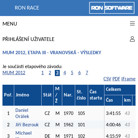
RON RACE
MENU
PŘIHLÁŠENÍ UŽIVATELE
MUM 2012, ETAPA III - VRANOVSKÁ - VÝSLEDKY
Je součástí etapového závodu:
MUM 2012
1
2
3
4
5
6
7
CSV
PDF
iFrame
M
Celkem
St.
Čas
Poř.
Jméno
Stát
/
Nar.
číslo
startu
Čas
km
Ž
Daniel
1
CZ
M
1970
105
3:41:55
43
Orálek
2
Jiří Bezrouk
CZ
M
1962
101
4:00:46
43
Michael
3
DE
M
1971
102
4:15:59
43