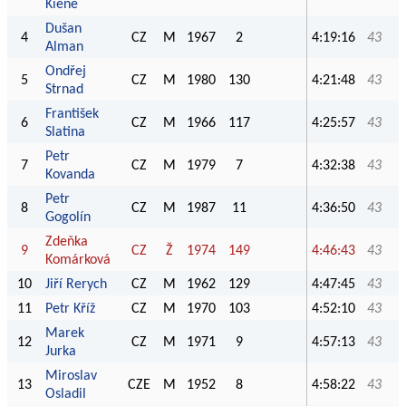
Kiene
Dušan
4
CZ
M
1967
2
4:19:16
43
Alman
Ondřej
5
CZ
M
1980
130
4:21:48
43
Strnad
František
6
CZ
M
1966
117
4:25:57
43
Slatina
Petr
7
CZ
M
1979
7
4:32:38
43
Kovanda
Petr
8
CZ
M
1987
11
4:36:50
43
Gogolín
Zdeňka
9
CZ
Ž
1974
149
4:46:43
43
Komárková
10
Jiří Rerych
CZ
M
1962
129
4:47:45
43
11
Petr Kříž
CZ
M
1970
103
4:52:10
43
Marek
12
CZ
M
1971
9
4:57:13
43
Jurka
Miroslav
13
CZE
M
1952
8
4:58:22
43
Osladil