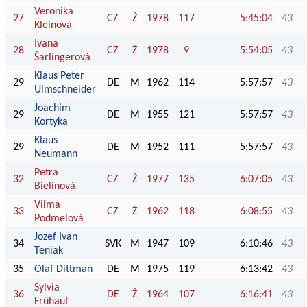
Veronika
27
CZ
Ž
1978
117
5:45:04
43
Kleinová
Ivana
28
CZ
Ž
1978
9
5:54:05
43
Šarlingerová
Klaus Peter
29
DE
M
1962
114
5:57:57
43
Ulmschneider
Joachim
29
DE
M
1955
121
5:57:57
43
Kortyka
Klaus
29
DE
M
1952
111
5:57:57
43
Neumann
Petra
32
CZ
Ž
1977
135
6:07:05
43
Bielinová
Vilma
33
CZ
Ž
1962
118
6:08:55
43
Podmelová
Jozef Ivan
34
SVK
M
1947
109
6:10:46
43
Teniak
35
Olaf Dittman
DE
M
1975
119
6:13:42
43
Sylvia
36
DE
Ž
1964
107
6:16:41
43
Frühauf