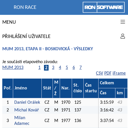
RON RACE
MENU
PŘIHLÁŠENÍ UŽIVATELE
MUM 2013, ETAPA II - BOSKOVICKÁ - VÝSLEDKY
Je součástí etapového závodu:
MUM 2013
1
2
3
4
5
6
7
CSV
PDF
iFrame
M
Celkem
St.
Čas
Poř.
Jméno
Stát
/
Nar.
číslo
startu
Čas
km
Ž
1
Daniel Orálek
CZ
M
1970
125
3:15:59
43
2
Michal Kovář
CZ
M
1971
137
3:16:42
43
Milan
3
CZ
M
1977
136
3:37:54
43
Adamec