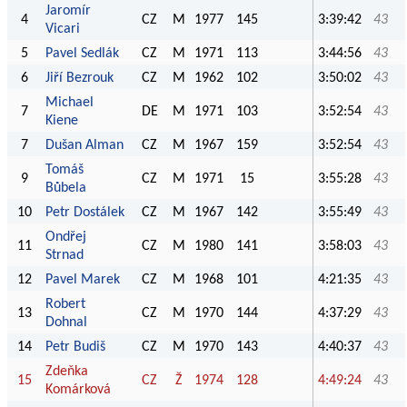
Jaromír
4
CZ
M
1977
145
3:39:42
43
Vicari
5
Pavel Sedlák
CZ
M
1971
113
3:44:56
43
6
Jiří Bezrouk
CZ
M
1962
102
3:50:02
43
Michael
7
DE
M
1971
103
3:52:54
43
Kiene
7
Dušan Alman
CZ
M
1967
159
3:52:54
43
Tomáš
9
CZ
M
1971
15
3:55:28
43
Bůbela
10
Petr Dostálek
CZ
M
1967
142
3:55:49
43
Ondřej
11
CZ
M
1980
141
3:58:03
43
Strnad
12
Pavel Marek
CZ
M
1968
101
4:21:35
43
Robert
13
CZ
M
1970
144
4:37:29
43
Dohnal
14
Petr Budiš
CZ
M
1970
143
4:40:37
43
Zdeňka
15
CZ
Ž
1974
128
4:49:24
43
Komárková