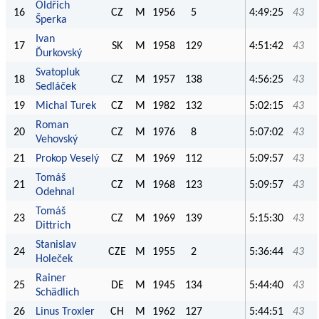
Oldřich
16
CZ
M
1956
5
4:49:25
43
Šperka
Ivan
17
SK
M
1958
129
4:51:42
43
Ďurkovský
Svatopluk
18
CZ
M
1957
138
4:56:25
43
Sedláček
19
Michal Turek
CZ
M
1982
132
5:02:15
43
Roman
20
CZ
M
1976
8
5:07:02
43
Vehovský
21
Prokop Veselý
CZ
M
1969
112
5:09:57
43
Tomáš
21
CZ
M
1968
123
5:09:57
43
Odehnal
Tomáš
23
CZ
M
1969
139
5:15:30
43
Dittrich
Stanislav
24
CZE
M
1955
2
5:36:44
43
Holeček
Rainer
25
DE
M
1945
134
5:44:40
43
Schädlich
26
Linus Troxler
CH
M
1962
127
5:44:51
43