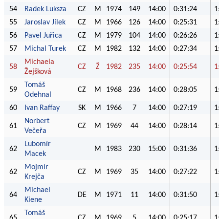
54
Radek Luksza
CZ
M
1974
149
14:00
0:31:24
1
55
Jaroslav Jílek
CZ
M
1966
126
14:00
0:25:31
1
56
Pavel Juřica
CZ
M
1979
104
14:00
0:26:26
1
57
Michal Turek
CZ
M
1982
132
14:00
0:27:34
1
Michaela
58
CZ
Ž
1982
235
14:00
0:25:54
1
Žejšková
Tomáš
59
CZ
M
1968
236
14:00
0:28:05
1
Odehnal
60
Ivan Raffay
SK
M
1966
7
14:00
0:27:19
1
Norbert
61
CZ
M
1969
44
14:00
0:28:14
1
Večeřa
Lubomír
62
M
1983
230
15:00
0:31:36
1
Macek
Mojmír
62
CZ
M
1969
35
14:00
0:27:22
1
Krejča
Michael
64
DE
M
1971
11
14:00
0:31:50
1
Kiene
Tomáš
65
CZ
M
1969
5
14:00
0:25:17
1