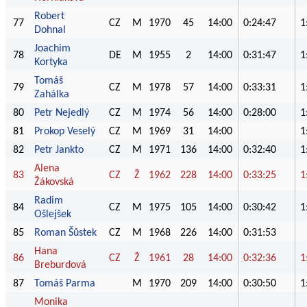
Robert
77
CZ
M
1970
45
14:00
0:24:47
1
Dohnal
Joachim
78
DE
M
1955
2
14:00
0:31:47
1
Kortyka
Tomáš
79
CZ
M
1978
57
14:00
0:33:31
1
Zahálka
80
Petr Nejedlý
CZ
M
1974
56
14:00
0:28:00
1
81
Prokop Veselý
CZ
M
1969
31
14:00
1
82
Petr Jankto
CZ
M
1971
136
14:00
0:32:40
1
Alena
83
CZ
Ž
1962
228
14:00
0:33:25
1
Žákovská
Radim
84
CZ
M
1975
105
14:00
0:30:42
1
Ošlejšek
85
Roman Šůstek
CZ
M
1968
226
14:00
0:31:53
Hana
86
CZ
Ž
1961
28
14:00
0:32:36
1
Breburdová
87
Tomáš Parma
M
1970
209
14:00
0:30:50
1
Monika