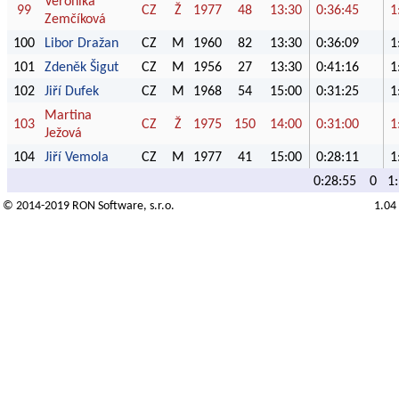
Veronika
99
CZ
Ž
1977
48
13:30
0:36:45
1
Zemčíková
100
Libor Dražan
CZ
M
1960
82
13:30
0:36:09
1
101
Zdeněk Šigut
CZ
M
1956
27
13:30
0:41:16
1
102
Jiří Dufek
CZ
M
1968
54
15:00
0:31:25
1
Martina
103
CZ
Ž
1975
150
14:00
0:31:00
1
Ježová
104
Jiří Vemola
CZ
M
1977
41
15:00
0:28:11
1
0:28:55
0
1
© 2014-2019
RON Software
, s.r.o.
1.04