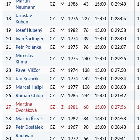
Martin
17
CZ
M
1986
43
15:00
0:29:48
1
Neumann
Jaroslav
18
CZ
M
1976
227
15:00
0:28:05
1
Kuben
19
Josef Hubený
CZ
M
1982
76
15:00
0:29:58
1
20
Ivan Šarlinger
CZ
M
1974
39
15:00
0:28:00
1
21
Petr Polánka
CZ
M
1975
96
15:00
0:22:07
0
Miroslav
22
CZ
M
1975
240
15:00
0:29:26
1
Klíma
23
Pavel Viščor
CZ
M
1974
138
15:00
0:27:50
1
24
Jan Kovařík
CZ
M
1974
242
15:00
0:29:34
1
25
Marcel Hašpl
CZ
M
1977
108
15:00
0:28:08
1
26
Roman Chlup
CZ
M
1985
244
15:00
0:21:42
Martina
27
CZ
Ž
1981
60
15:00
0:27:56
1
Dvořáková
28
Martin Řezáč
CZ
M
1982
84
14:00
0:24:58
1
29
Petr Dostálek
CZ
M
1967
90
15:00
0:28:43
1
Radovan
30
CZ
M
1979
66
15:00
0:29:41
1