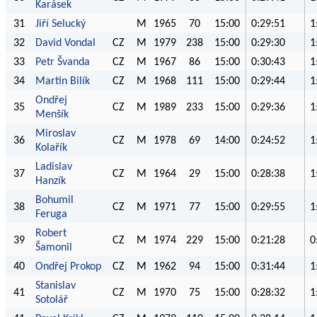
Karásek
31
Jiří Selucký
M
1965
70
15:00
0:29:51
1
32
David Vondal
CZ
M
1979
238
15:00
0:29:30
1
33
Petr Švanda
CZ
M
1967
86
15:00
0:30:43
1
34
Martin Bilík
CZ
M
1968
111
15:00
0:29:44
1
Ondřej
35
CZ
M
1989
233
15:00
0:29:36
1
Menšík
Miroslav
36
CZ
M
1978
69
14:00
0:24:52
1
Kolařík
Ladislav
37
CZ
M
1964
29
15:00
0:28:38
1
Hanzík
Bohumil
38
CZ
M
1971
77
15:00
0:29:55
1
Feruga
Robert
39
CZ
M
1974
229
15:00
0:21:28
0
Šamonil
40
Ondřej Prokop
CZ
M
1962
94
15:00
0:31:44
1
Stanislav
41
CZ
M
1970
75
15:00
0:28:32
1
Sotolář