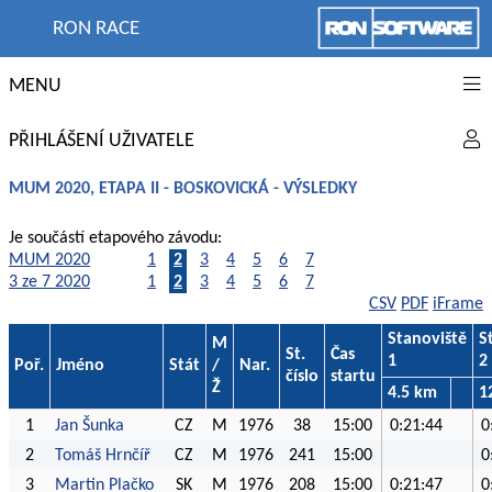
RON RACE
MENU
PŘIHLÁŠENÍ UŽIVATELE
MUM 2020, ETAPA II - BOSKOVICKÁ - VÝSLEDKY
Je součástí etapového závodu:
MUM 2020
1
2
3
4
5
6
7
3 ze 7 2020
1
2
3
4
5
6
7
CSV
PDF
iFrame
Stanoviště
S
M
St.
Čas
1
2
Poř.
Jméno
Stát
/
Nar.
číslo
startu
Ž
4.5 km
1
1
Jan Šunka
CZ
M
1976
38
15:00
0:21:44
0
2
Tomáš Hrnčíř
CZ
M
1976
241
15:00
0
3
Martin Plačko
SK
M
1976
208
15:00
0:21:47
0