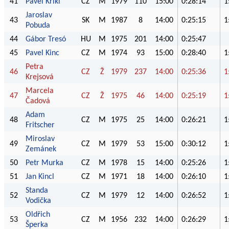
41
Pavel Krikl
CZ
M
1979
110
15:00
0:28:14
1
Jaroslav
43
SK
M
1987
8
14:00
0:25:15
1
Pobuda
44
Gábor Tresó
HU
M
1975
201
14:00
0:25:47
45
Pavel Kinc
CZ
M
1974
93
15:00
0:28:40
1
Petra
46
CZ
Ž
1979
237
14:00
0:25:36
1
Krejsová
Marcela
47
CZ
Ž
1975
46
14:00
0:25:19
1
Čadová
Adam
48
CZ
M
1975
25
14:00
0:26:21
1
Fritscher
Miroslav
49
CZ
M
1979
53
15:00
0:30:12
1
Zemánek
50
Petr Murka
CZ
M
1978
15
14:00
0:25:26
1
51
Jan Kincl
CZ
M
1971
18
14:00
0:26:10
1
Standa
52
CZ
M
1979
12
14:00
0:26:52
1
Vodička
Oldřich
53
CZ
M
1956
232
14:00
0:26:29
1
Šperka