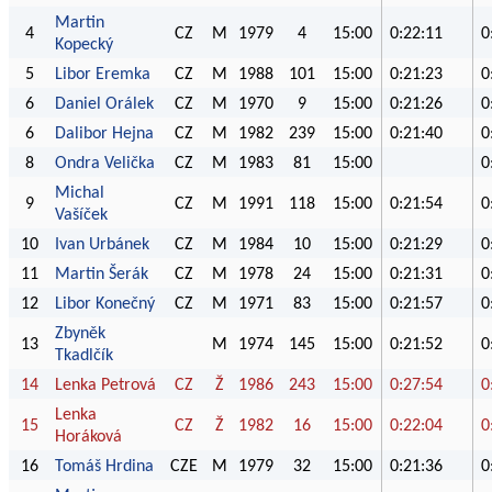
Martin
4
CZ
M
1979
4
15:00
0:22:11
0
Kopecký
5
Libor Eremka
CZ
M
1988
101
15:00
0:21:23
0
6
Daniel Orálek
CZ
M
1970
9
15:00
0:21:26
0
6
Dalibor Hejna
CZ
M
1982
239
15:00
0:21:40
0
8
Ondra Velička
CZ
M
1983
81
15:00
0
Michal
9
CZ
M
1991
118
15:00
0:21:54
0
Vašíček
10
Ivan Urbánek
CZ
M
1984
10
15:00
0:21:29
0
11
Martin Šerák
CZ
M
1978
24
15:00
0:21:31
0
12
Libor Konečný
CZ
M
1971
83
15:00
0:21:57
0
Zbyněk
13
M
1974
145
15:00
0:21:52
0
Tkadlčík
14
Lenka Petrová
CZ
Ž
1986
243
15:00
0:27:54
0
Lenka
15
CZ
Ž
1982
16
15:00
0:22:04
0
Horáková
16
Tomáš Hrdina
CZE
M
1979
32
15:00
0:21:36
0