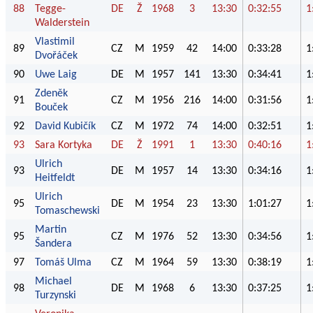
88
Tegge-
DE
Ž
1968
3
13:30
0:32:55
1
Walderstein
Vlastimil
89
CZ
M
1959
42
14:00
0:33:28
1
Dvořáček
90
Uwe Laig
DE
M
1957
141
13:30
0:34:41
1
Zdeněk
91
CZ
M
1956
216
14:00
0:31:56
1
Bouček
92
David Kubičík
CZ
M
1972
74
14:00
0:32:51
1
93
Sara Kortyka
DE
Ž
1991
1
13:30
0:40:16
1
Ulrich
93
DE
M
1957
14
13:30
0:34:16
1
Heitfeldt
Ulrich
95
DE
M
1954
23
13:30
1:01:27
1
Tomaschewski
Martin
95
CZ
M
1976
52
13:30
0:34:56
1
Šandera
97
Tomáš Ulma
CZ
M
1964
59
13:30
0:38:19
1
Michael
98
DE
M
1968
6
13:30
0:37:25
1
Turzynski