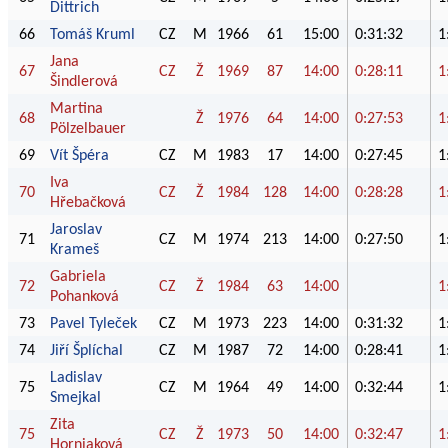
Dittrich
66
Tomáš Kruml
CZ
M
1966
61
15:00
0:31:32
1
Jana
67
CZ
Ž
1969
87
14:00
0:28:11
1
Šindlerová
Martina
68
Ž
1976
64
14:00
0:27:53
1
Pölzelbauer
69
Vít Špéra
CZ
M
1983
17
14:00
0:27:45
1
Iva
70
CZ
Ž
1984
128
14:00
0:28:28
1
Hřebačková
Jaroslav
71
CZ
M
1974
213
14:00
0:27:50
1
Krameš
Gabriela
72
CZ
Ž
1984
63
14:00
1
Pohanková
73
Pavel Tyleček
CZ
M
1973
223
14:00
0:31:32
1
74
Jiří Šplíchal
CZ
M
1987
72
14:00
0:28:41
1
Ladislav
75
CZ
M
1964
49
14:00
0:32:44
1
Smejkal
Zita
75
CZ
Ž
1973
50
14:00
0:32:47
1
Horniaková