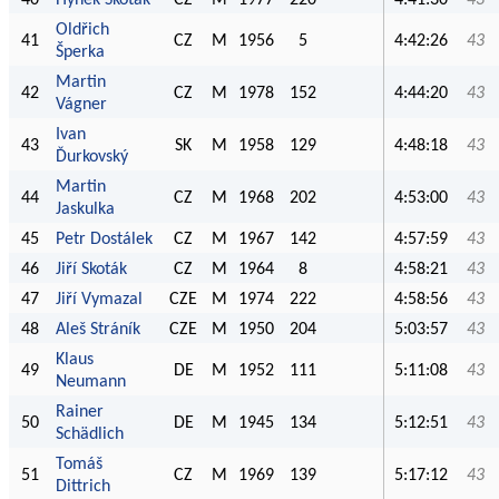
Oldřich
41
CZ
M
1956
5
4:42:26
43
Šperka
Martin
42
CZ
M
1978
152
4:44:20
43
Vágner
Ivan
43
SK
M
1958
129
4:48:18
43
Ďurkovský
Martin
44
CZ
M
1968
202
4:53:00
43
Jaskulka
45
Petr Dostálek
CZ
M
1967
142
4:57:59
43
46
Jiří Skoták
CZ
M
1964
8
4:58:21
43
47
Jiří Vymazal
CZE
M
1974
222
4:58:56
43
48
Aleš Stráník
CZE
M
1950
204
5:03:57
43
Klaus
49
DE
M
1952
111
5:11:08
43
Neumann
Rainer
50
DE
M
1945
134
5:12:51
43
Schädlich
Tomáš
51
CZ
M
1969
139
5:17:12
43
Dittrich