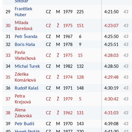
Sotolář
František
29
CZ
M
1979
225
4:21:50
43
Huber
Milada
30
CZ
Ž
1975
151
4:23:07
43
Barešová
31
Petr Švanda
CZ
M
1967
6
4:25:50
43
32
Boris Haša
CZ
M
1978
9
4:25:51
43
Pavla
33
CZ
Ž
1975
15
4:28:03
43
Všetečková
34
Michal Turek
CZ
M
1982
132
4:28:50
43
Zdeňka
35
CZ
Ž
1974
128
4:29:48
43
Komárková
36
Rudolf Kalaš
CZ
M
1971
148
4:30:19
43
Petra
37
CZ
Ž
1979
5
4:30:42
43
Krejsová
Alena
38
CZ
Ž
1962
131
4:31:03
43
Žákovská
39
Petr Budiš
CZ
M
1970
143
4:39:08
43
40
Hynek Skoták
CZ
M
1977
220
4:41:30
43