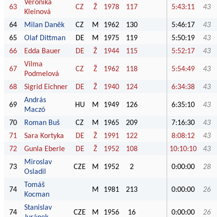
Veronika
63
CZ
Ž
1978
117
5:43:11
43
Kleinová
64
Milan Daněk
CZ
M
1962
130
5:46:17
43
65
Olaf Dittman
DE
M
1975
119
5:50:19
43
66
Edda Bauer
DE
Ž
1944
115
5:52:17
43
Vilma
67
CZ
Ž
1962
118
5:54:49
43
Podmelová
68
Sigrid Eichner
DE
Ž
1940
124
6:34:38
43
András
69
HU
M
1949
126
6:35:10
43
Maczó
70
Roman Buš
CZ
M
1965
209
7:16:30
43
71
Sara Kortyka
DE
Ž
1991
122
8:08:12
43
72
Gunla Eberle
DE
Ž
1952
108
10:10:10
43
Miroslav
73
CZE
M
1952
2
0:00:00
28
Osladil
Tomáš
74
M
1981
213
0:00:00
26
Kocman
Stanislav
74
CZE
M
1956
16
0:00:00
26