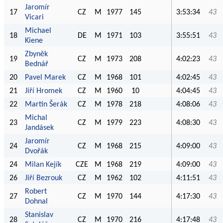
Jaromír
17
CZ
M
1977
145
3:53:34
43
Vicari
Michael
18
DE
M
1971
103
3:55:51
43
Kiene
Zbyněk
19
CZ
M
1973
208
4:02:23
43
Bednář
20
Pavel Marek
CZ
M
1968
101
4:02:45
43
21
Jiří Hromek
CZ
M
1960
10
4:04:45
43
22
Martin Šerák
CZ
M
1978
218
4:08:06
43
Michal
23
CZ
M
1979
223
4:08:30
43
Jandásek
Jaromír
24
CZ
M
1968
215
4:09:00
43
Dvořák
24
Milan Kejík
CZE
M
1968
219
4:09:00
43
26
Jiří Bezrouk
CZ
M
1962
102
4:11:51
43
Robert
27
CZ
M
1970
144
4:17:30
43
Dohnal
Stanislav
28
CZ
M
1970
216
4:17:48
43