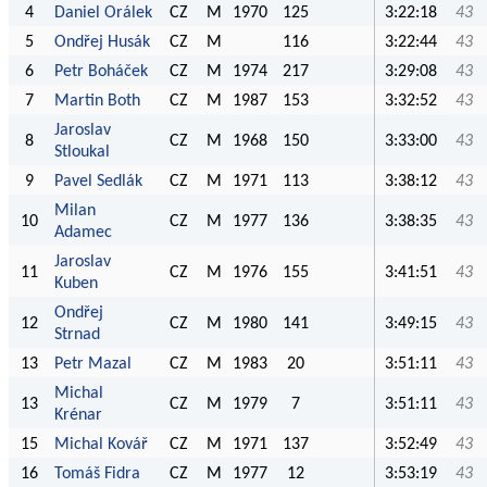
4
Daniel Orálek
CZ
M
1970
125
3:22:18
43
5
Ondřej Husák
CZ
M
116
3:22:44
43
6
Petr Boháček
CZ
M
1974
217
3:29:08
43
7
Martin Both
CZ
M
1987
153
3:32:52
43
Jaroslav
8
CZ
M
1968
150
3:33:00
43
Stloukal
9
Pavel Sedlák
CZ
M
1971
113
3:38:12
43
Milan
10
CZ
M
1977
136
3:38:35
43
Adamec
Jaroslav
11
CZ
M
1976
155
3:41:51
43
Kuben
Ondřej
12
CZ
M
1980
141
3:49:15
43
Strnad
13
Petr Mazal
CZ
M
1983
20
3:51:11
43
Michal
13
CZ
M
1979
7
3:51:11
43
Krénar
15
Michal Kovář
CZ
M
1971
137
3:52:49
43
16
Tomáš Fidra
CZ
M
1977
12
3:53:19
43