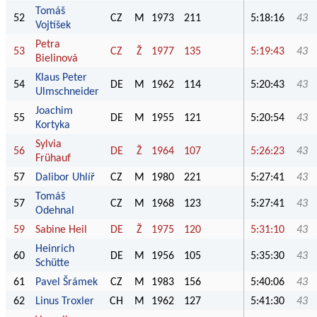
Tomáš
52
CZ
M
1973
211
5:18:16
43
Vojtíšek
Petra
53
CZ
Ž
1977
135
5:19:43
43
Bielinová
Klaus Peter
54
DE
M
1962
114
5:20:43
43
Ulmschneider
Joachim
55
DE
M
1955
121
5:20:54
43
Kortyka
Sylvia
56
DE
Ž
1964
107
5:26:23
43
Frühauf
57
Dalibor Uhlíř
CZ
M
1980
221
5:27:41
43
Tomáš
57
CZ
M
1968
123
5:27:41
43
Odehnal
59
Sabine Heil
DE
Ž
1975
120
5:31:10
43
Heinrich
60
DE
M
1956
105
5:35:30
43
Schütte
61
Pavel Šrámek
CZ
M
1983
156
5:40:06
43
62
Linus Troxler
CH
M
1962
127
5:41:30
43