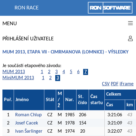
RON RACE
MENU
PŘIHLÁŠENÍ UŽIVATELE
MUM 2013, ETAPA VII - CIMRMANOVA (LOMNICE) - VÝSLEDKY
Je součástí etapového závodu:
MUM 2013
1
2
3
4
5
6
7
MiniMUM 2013
1
2
3
CSV
PDF
iFrame
M
Celkem
St.
Čas
Poř.
Jméno
Stát
/
Nar.
číslo
startu
Čas
km
Ž
1
Roman Chlup
CZ
M
1985
206
3:21:06
43
2
Josef Cacek
CZ
M
1978
154
3:21:09
43
3
Ivan Šarlinger
CZ
M
1974
20
3:22:07
43