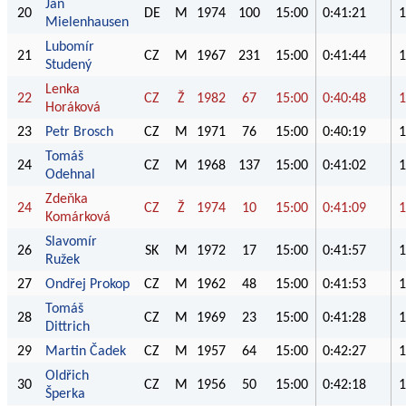
Jan
20
DE
M
1974
100
15:00
0:41:21
1
Mielenhausen
Lubomír
21
CZ
M
1967
231
15:00
0:41:44
1
Studený
Lenka
22
CZ
Ž
1982
67
15:00
0:40:48
1
Horáková
23
Petr Brosch
CZ
M
1971
76
15:00
0:40:19
1
Tomáš
24
CZ
M
1968
137
15:00
0:41:02
1
Odehnal
Zdeňka
24
CZ
Ž
1974
10
15:00
0:41:09
1
Komárková
Slavomír
26
SK
M
1972
17
15:00
0:41:57
1
Ružek
27
Ondřej Prokop
CZ
M
1962
48
15:00
0:41:53
1
Tomáš
28
CZ
M
1969
23
15:00
0:41:28
1
Dittrich
29
Martin Čadek
CZ
M
1957
64
15:00
0:42:27
1
Oldřich
30
CZ
M
1956
50
15:00
0:42:18
1
Šperka