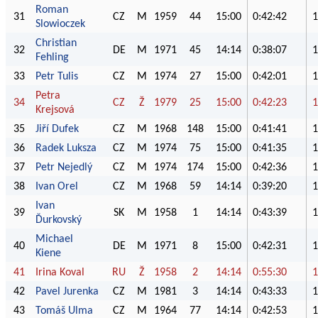
Roman
31
CZ
M
1959
44
15:00
0:42:42
1
Slowioczek
Christian
32
DE
M
1971
45
14:14
0:38:07
1
Fehling
33
Petr Tulis
CZ
M
1974
27
15:00
0:42:01
1
Petra
34
CZ
Ž
1979
25
15:00
0:42:23
1
Krejsová
35
Jiří Dufek
CZ
M
1968
148
15:00
0:41:41
1
36
Radek Luksza
CZ
M
1974
75
15:00
0:41:35
1
37
Petr Nejedlý
CZ
M
1974
174
15:00
0:42:36
1
38
Ivan Orel
CZ
M
1968
59
14:14
0:39:20
1
Ivan
39
SK
M
1958
1
14:14
0:43:39
1
Ďurkovský
Michael
40
DE
M
1971
8
15:00
0:42:31
1
Kiene
41
Irina Koval
RU
Ž
1958
2
14:14
0:55:30
1
42
Pavel Jurenka
CZ
M
1981
3
14:14
0:43:33
1
43
Tomáš Ulma
CZ
M
1964
77
14:14
0:42:53
1