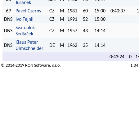
Juránek
69
Pavel Czerny
CZ
M
1981
60
15:00
0:40:37
1
DNS
Ivo Tejnil
CZ
M
1991
52
15:00
Svatopluk
DNS
CZ
M
1957
43
14:14
Sedláček
Klaus Peter
DNS
DE
M
1962
35
14:14
Ulmschneider
0:43:24
0
1
© 2014-2019
RON Software
, s.r.o.
1.04