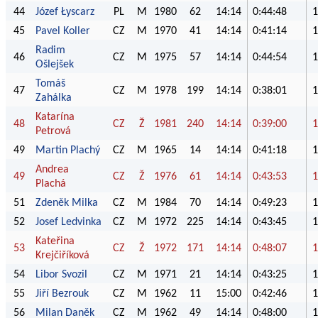
44
Józef Łyscarz
PL
M
1980
62
14:14
0:44:48
1
45
Pavel Koller
CZ
M
1970
41
14:14
0:41:14
1
Radim
46
CZ
M
1975
57
14:14
0:44:54
1
Ošlejšek
Tomáš
47
CZ
M
1978
199
14:14
0:38:01
1
Zahálka
Katarína
48
CZ
Ž
1981
240
14:14
0:39:00
1
Petrová
49
Martin Plachý
CZ
M
1965
14
14:14
0:41:18
1
Andrea
49
CZ
Ž
1976
61
14:14
0:43:53
1
Plachá
51
Zdeněk Milka
CZ
M
1984
70
14:14
0:49:23
1
52
Josef Ledvinka
CZ
M
1972
225
14:14
0:43:45
1
Kateřina
53
CZ
Ž
1972
171
14:14
0:48:07
1
Krejčiříková
54
Libor Svozil
CZ
M
1971
21
14:14
0:43:25
1
55
Jiří Bezrouk
CZ
M
1962
11
15:00
0:42:46
1
56
Milan Daněk
CZ
M
1962
49
14:14
0:48:00
1