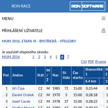
RON RACE
MENU
PŘIHLÁŠENÍ UŽIVATELE
MUM 2016, ETAPA VI - BYSTŘICKÁ - VÝSLEDKY
Je součástí etapového závodu:
MUM 2016
1
2
3
4
5
6
7
CSV
PDF
iFrame
Stanoviště
S
M
St.
Čas
1
2
Poř.
Jméno
Stát
/
Nar.
číslo
startu
Ž
6.4 km
1
1
Jiří Čípa
CZ
M
1985
72
15:00
0:25:44
0
2
Daniel Orálek
CZ
M
1970
5
15:00
0:28:18
1
3
Josef Cacek
CZ
M
1978
37
15:00
0:28:22
1