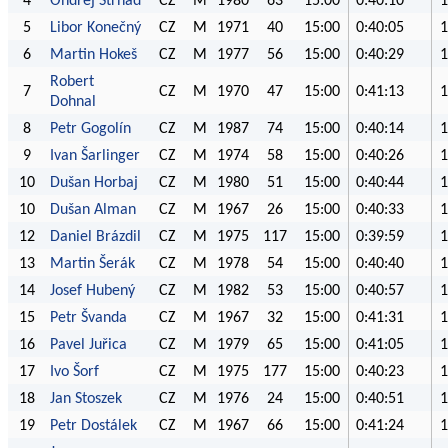
4
Ondřej Strnad
CZ
M
1980
63
15:00
0:40:10
1
5
Libor Konečný
CZ
M
1971
40
15:00
0:40:05
1
6
Martin Hokeš
CZ
M
1977
56
15:00
0:40:29
1
Robert
7
CZ
M
1970
47
15:00
0:41:13
1
Dohnal
8
Petr Gogolín
CZ
M
1987
74
15:00
0:40:14
1
9
Ivan Šarlinger
CZ
M
1974
58
15:00
0:40:26
1
10
Dušan Horbaj
CZ
M
1980
51
15:00
0:40:44
1
10
Dušan Alman
CZ
M
1967
26
15:00
0:40:33
1
12
Daniel Brázdil
CZ
M
1975
117
15:00
0:39:59
1
13
Martin Šerák
CZ
M
1978
54
15:00
0:40:40
1
14
Josef Hubený
CZ
M
1982
53
15:00
0:40:57
1
15
Petr Švanda
CZ
M
1967
32
15:00
0:41:31
1
16
Pavel Juřica
CZ
M
1979
65
15:00
0:41:05
1
17
Ivo Šorf
CZ
M
1975
177
15:00
0:40:23
1
18
Jan Stoszek
CZ
M
1976
24
15:00
0:40:51
1
19
Petr Dostálek
CZ
M
1967
66
15:00
0:41:24
1