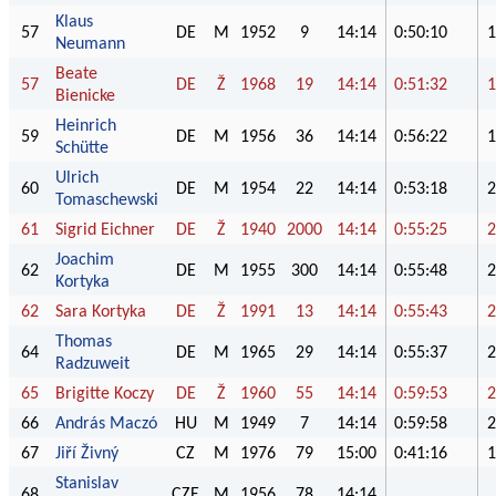
Klaus
57
DE
M
1952
9
14:14
0:50:10
1
Neumann
Beate
57
DE
Ž
1968
19
14:14
0:51:32
1
Bienicke
Heinrich
59
DE
M
1956
36
14:14
0:56:22
1
Schütte
Ulrich
60
DE
M
1954
22
14:14
0:53:18
2
Tomaschewski
61
Sigrid Eichner
DE
Ž
1940
2000
14:14
0:55:25
2
Joachim
62
DE
M
1955
300
14:14
0:55:48
2
Kortyka
62
Sara Kortyka
DE
Ž
1991
13
14:14
0:55:43
2
Thomas
64
DE
M
1965
29
14:14
0:55:37
2
Radzuweit
65
Brigitte Koczy
DE
Ž
1960
55
14:14
0:59:53
2
66
András Maczó
HU
M
1949
7
14:14
0:59:58
2
67
Jiří Živný
CZ
M
1976
79
15:00
0:41:16
1
Stanislav
68
CZE
M
1956
78
14:14