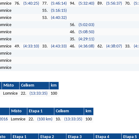
omnice
76.
(5:40:25)
77.
(5:46:14)
94.
(5:32:40)
89.
(5:56:37)
70.
(5:
omnice
55.
(5:16:15)
omnice
53.
(4:40:32)
omnice
56.
(5:02:03)
omnice
46.
(5:08:50)
omnice
35.
(4:29:11)
omnice
49.
(4:33:10)
33.
(4:43:33)
46.
(4:36:08)
62.
(4:38:07)
33.
(4:
omnice
omnice
omnice
Místo
Celkem
km
Lomnice
22.
(13:33:35)
100
Místo
Etapa 1
Celkem
km
2016
Lomnice
22.
(100 km)
10.
(13:33:35)
100
sto
Etapa 1
Etapa 2
Etapa 3
Etapa 4
Etapa 5