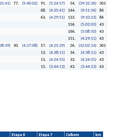
31:41)
77.
(5:40:02)
91.
(5:24:57)
54.
(39:32:36)
301
68.
(4:35:41)
144.
(9:51:56)
86
63.
(4:29:51)
133.
(9:10:23)
86
156.
(5:02:03)
43
166.
(5:08:50)
43
151.
(4:29:11)
43
38:39)
30.
(4:27:08)
57.
(4:25:29)
26.
(32:02:14)
301
13.
(4:38:11)
34.
(4:38:11)
43
13.
(4:24:55)
33.
(4:24:55)
43
15.
(3:44:13)
43.
(3:44:13)
43
Etapa 6
Etapa 7
Celkem
km