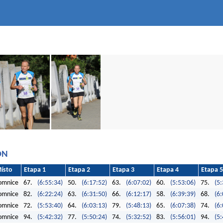
ON
ísto
Etapa 1
Etapa 2
Etapa 3
Etapa 4
Etapa 5
omnice
67.
(6:55:34)
50.
(6:17:52)
63.
(6:07:02)
60.
(5:53:06)
75.
(5:
omnice
82.
(6:22:24)
63.
(6:31:50)
66.
(6:12:17)
58.
(6:39:39)
68.
(6:
omnice
72.
(5:53:40)
64.
(6:03:13)
79.
(5:48:13)
65.
(6:07:38)
74.
(6:
omnice
94.
(5:42:32)
77.
(5:50:24)
74.
(5:32:52)
83.
(5:56:01)
94.
(5: