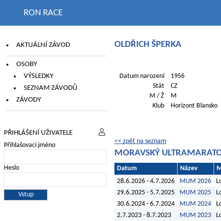
RON RACE
OLDŘICH ŠPERKA
AKTUÁLNÍ ZÁVOD
OSOBY
VÝSLEDKY
Datum narození
1956
Stát
CZ
SEZNAM ZÁVODŮ
M / Ž
M
ZÁVODY
Klub
Horizont Blansko
PŘIHLÁŠENÍ UŽIVATELE
<< zpět na seznam
Přihlašovací jméno
MORAVSKÝ ULTRAMARAT
Heslo
Datum
Název
M
28.6.2026 - 4.7.2026
MUM 2026
L
29.6.2025 - 5.7.2025
MUM 2025
L
30.6.2024 - 6.7.2024
MUM 2024
L
2.7.2023 - 8.7.2023
MUM 2023
L