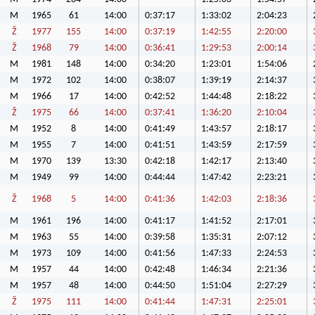
M
1965
61
14:00
0:37:17
1:33:02
2:04:23
Ž
1977
155
14:00
0:37:19
1:42:55
2:20:00
Ž
1968
79
14:00
0:36:41
1:29:53
2:00:14
M
1981
148
14:00
0:34:20
1:23:01
1:54:06
M
1972
102
14:00
0:38:07
1:39:19
2:14:37
M
1966
17
14:00
0:42:52
1:44:48
2:18:22
Ž
1975
66
14:00
0:37:41
1:36:20
2:10:04
M
1952
8
14:00
0:41:49
1:43:57
2:18:17
M
1955
7
14:00
0:41:51
1:43:59
2:17:59
M
1970
139
13:30
0:42:18
1:42:17
2:13:40
M
1949
99
14:00
0:44:44
1:47:42
2:23:21
Ž
1968
5
14:00
0:41:36
1:42:03
2:18:36
M
1961
196
14:00
0:41:17
1:41:52
2:17:01
M
1963
55
14:00
0:39:58
1:35:31
2:07:12
M
1973
109
14:00
0:41:56
1:47:33
2:24:53
M
1957
44
14:00
0:42:48
1:46:34
2:21:36
M
1957
48
14:00
0:44:50
1:51:04
2:27:29
Ž
1975
111
14:00
0:41:44
1:47:31
2:25:01