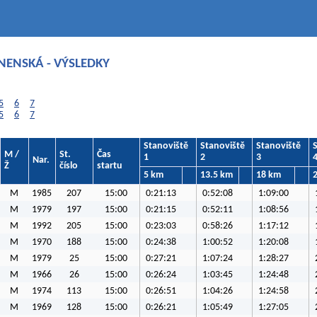
ANENSKÁ - VÝSLEDKY
5
6
7
5
6
7
Stanoviště
Stanoviště
Stanoviště
M /
St.
Čas
1
2
3
Nar.
Ž
číslo
startu
5 km
13.5 km
18 km
M
1985
207
15:00
0:21:13
0:52:08
1:09:00
M
1979
197
15:00
0:21:15
0:52:11
1:08:56
M
1992
205
15:00
0:23:03
0:58:26
1:17:12
M
1970
188
15:00
0:24:38
1:00:52
1:20:08
M
1979
25
15:00
0:27:21
1:07:24
1:28:27
M
1966
26
15:00
0:26:24
1:03:45
1:24:48
M
1974
113
15:00
0:26:51
1:04:26
1:24:58
M
1969
128
15:00
0:26:21
1:05:49
1:27:05