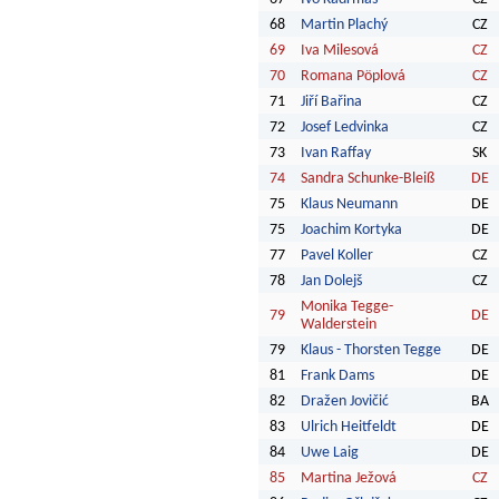
68
Martin Plachý
CZ
69
Iva Milesová
CZ
70
Romana Pöplová
CZ
71
Jiří Bařina
CZ
72
Josef Ledvinka
CZ
73
Ivan Raffay
SK
74
Sandra Schunke-Bleiß
DE
75
Klaus Neumann
DE
75
Joachim Kortyka
DE
77
Pavel Koller
CZ
78
Jan Dolejš
CZ
Monika Tegge-
79
DE
Walderstein
79
Klaus - Thorsten Tegge
DE
81
Frank Dams
DE
82
Dražen Jovičić
BA
83
Ulrich Heitfeldt
DE
84
Uwe Laig
DE
85
Martina Ježová
CZ