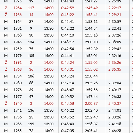
M
1975
19
14:00
0:41:40
1:47:27
2:25:39
Ž
1964
117
14:00
0:42:59
1:45:49
2:22:17
Ž
1966
14
14:00
0:45:22
1:53:41
2:29:21
M
1964
37
14:00
0:45:41
1:53:11
2:30:59
M
1981
9
13:30
0:42:22
1:44:54
2:22:41
M
1968
30
13:30
0:44:10
1:55:18
2:37:26
M
1945
134
14:00
0:48:17
2:00:10
2:38:09
M
1959
75
14:00
0:42:54
1:52:39
2:29:42
M
1979
105
14:00
0:44:41
1:52:01
2:32:16
Ž
1991
2
14:00
0:48:24
1:55:05
2:36:26
Ž
1963
36
14:00
0:48:31
1:55:02
2:36:35
M
1954
106
13:30
0:45:24
1:50:44
M
1980
68
14:00
0:57:14
2:05:26
2:39:04
M
1976
39
14:00
0:46:47
1:59:56
2:40:17
M
1977
47
14:00
0:40:52
1:47:44
2:26:33
Ž
1940
3
14:00
0:48:58
2:00:37
2:40:37
M
1941
136
13:30
0:46:22
2:02:40
2:44:01
M
1956
23
13:30
0:45:52
1:52:49
2:33:26
M
1965
195
13:30
0:46:40
1:58:37
2:41:18
M
1965
73
14:00
0:47:35
2:05:41
2:46:28