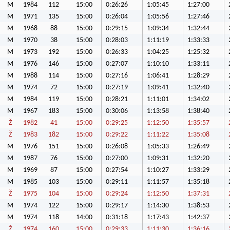
M
1984
112
15:00
0:26:26
1:05:45
1:27:00
M
1971
135
15:00
0:26:04
1:05:56
1:27:46
M
1968
88
15:00
0:29:15
1:09:34
1:32:44
M
1970
38
15:00
0:28:03
1:11:19
1:33:33
M
1973
192
15:00
0:26:33
1:04:25
1:25:32
M
1976
146
15:00
0:27:07
1:10:10
1:33:11
M
1988
114
15:00
0:27:16
1:06:41
1:28:29
M
1974
72
15:00
0:27:19
1:09:41
1:32:40
M
1984
119
15:00
0:28:21
1:11:01
1:34:02
M
1967
183
15:00
0:30:06
1:13:58
1:38:40
Ž
1982
41
15:00
0:29:25
1:12:50
1:35:57
Ž
1983
182
15:00
0:29:22
1:11:22
1:35:08
M
1976
151
15:00
0:26:08
1:05:33
1:26:49
M
1987
76
15:00
0:27:00
1:09:31
1:32:20
M
1969
87
15:00
0:27:54
1:10:27
1:33:29
M
1985
103
15:00
0:29:11
1:11:57
1:35:18
Ž
1975
104
15:00
0:29:24
1:12:50
1:37:31
M
1974
122
15:00
0:29:17
1:14:30
1:38:53
M
1974
118
14:00
0:31:18
1:17:43
1:42:37
Ž
1974
160
15:00
0:29:33
1:11:30
1:36:16