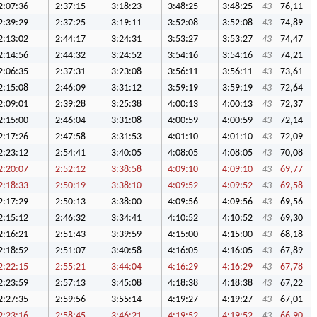
2:07:36
2:37:15
3:18:23
3:48:25
3:48:25
43
76,11
2:39:29
2:37:25
3:19:11
3:52:08
3:52:08
43
74,89
2:13:02
2:44:17
3:24:31
3:53:27
3:53:27
43
74,47
2:14:56
2:44:32
3:24:52
3:54:16
3:54:16
43
74,21
2:06:35
2:37:31
3:23:08
3:56:11
3:56:11
43
73,61
2:15:08
2:46:09
3:31:12
3:59:19
3:59:19
43
72,64
2:09:01
2:39:28
3:25:38
4:00:13
4:00:13
43
72,37
2:15:00
2:46:04
3:31:08
4:00:59
4:00:59
43
72,14
2:17:26
2:47:58
3:31:53
4:01:10
4:01:10
43
72,09
2:23:12
2:54:41
3:40:05
4:08:05
4:08:05
43
70,08
2:20:07
2:52:12
3:38:58
4:09:10
4:09:10
43
69,77
2:18:33
2:50:19
3:38:10
4:09:52
4:09:52
43
69,58
2:17:29
2:50:13
3:38:00
4:09:56
4:09:56
43
69,56
2:15:12
2:46:32
3:34:41
4:10:52
4:10:52
43
69,30
2:16:21
2:51:43
3:39:59
4:15:00
4:15:00
43
68,18
2:18:52
2:51:07
3:40:58
4:16:05
4:16:05
43
67,89
2:22:15
2:55:21
3:44:04
4:16:29
4:16:29
43
67,78
2:23:59
2:57:13
3:45:08
4:18:38
4:18:38
43
67,22
2:27:35
2:59:56
3:55:14
4:19:27
4:19:27
43
67,01
2:23:16
2:58:45
3:46:21
4:19:52
4:19:52
43
66,90