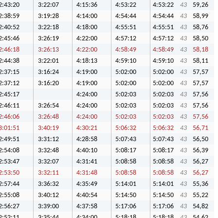
2:43:20
3:22:07
4:15:36
4:53:22
4:53:22
43
59,26
2:38:59
3:19:28
4:14:00
4:54:44
4:54:44
43
58,99
2:40:52
3:22:18
4:18:00
4:55:51
4:55:51
43
58,76
2:45:46
3:26:19
4:22:00
4:57:12
4:57:12
43
58,50
2:46:18
3:26:13
4:22:00
4:58:49
4:58:49
43
58,18
2:44:38
3:22:01
4:18:13
4:59:10
4:59:10
43
58,11
2:37:15
3:16:24
4:19:00
5:02:00
5:02:00
43
57,57
2:37:12
3:16:20
4:19:00
5:02:00
5:02:00
43
57,57
2:45:17
4:24:00
5:02:03
5:02:03
43
57,56
2:46:11
3:26:54
4:24:00
5:02:03
5:02:03
43
57,56
2:46:06
3:26:48
4:24:00
5:02:03
5:02:03
43
57,56
3:01:51
3:40:19
4:30:21
5:06:32
5:06:32
43
56,71
2:49:51
3:31:12
4:28:58
5:07:43
5:07:43
43
56,50
2:54:08
3:32:48
4:40:10
5:08:17
5:08:17
43
56,39
2:53:47
3:32:07
4:31:41
5:08:58
5:08:58
43
56,27
2:53:50
3:32:11
4:31:48
5:08:58
5:08:58
43
56,27
2:57:44
3:36:32
4:35:49
5:14:01
5:14:01
43
55,36
2:55:08
3:40:12
4:40:54
5:14:50
5:14:50
43
55,22
2:56:27
3:39:00
4:37:58
5:17:06
5:17:06
43
54,82
2:52:11
3:35:44
4:34:00
5:18:18
5:18:18
43
54,62