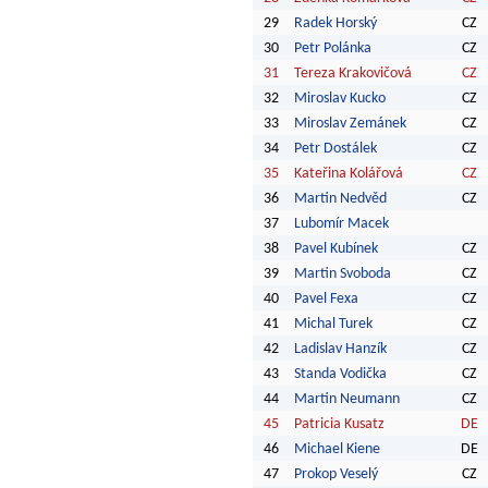
29
Radek Horský
CZ
30
Petr Polánka
CZ
31
Tereza Krakovičová
CZ
32
Miroslav Kucko
CZ
33
Miroslav Zemánek
CZ
34
Petr Dostálek
CZ
35
Kateřina Kolářová
CZ
36
Martin Nedvěd
CZ
37
Lubomír Macek
38
Pavel Kubínek
CZ
39
Martin Svoboda
CZ
40
Pavel Fexa
CZ
41
Michal Turek
CZ
42
Ladislav Hanzík
CZ
43
Standa Vodička
CZ
44
Martin Neumann
CZ
45
Patricia Kusatz
DE
46
Michael Kiene
DE
47
Prokop Veselý
CZ