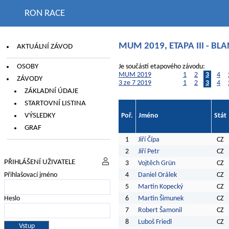
RON RACE
MUM 2019, ETAPA III - BL
AKTUÁLNÍ ZÁVOD
OSOBY
Je součástí etapového závodu:
MUM 2019
1
2
3
4
ZÁVODY
3 ze 7 2019
1
2
3
4
ZÁKLADNÍ ÚDAJE
STARTOVNÍ LISTINA
VÝSLEDKY
Poř.
Jméno
Stát
GRAF
1
Jiří Čípa
CZ
2
Jiří Petr
CZ
PŘIHLÁŠENÍ UŽIVATELE
3
Vojtěch Grün
CZ
Přihlašovací jméno
4
Daniel Orálek
CZ
5
Martin Kopecký
CZ
Heslo
6
Martin Šimunek
CZ
7
Robert Šamonil
CZ
8
Luboš Friedl
CZ