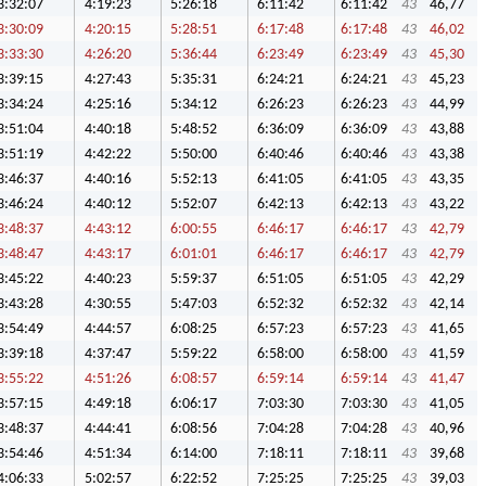
3:32:07
4:19:23
5:26:18
6:11:42
6:11:42
43
46,77
3:30:09
4:20:15
5:28:51
6:17:48
6:17:48
43
46,02
3:33:30
4:26:20
5:36:44
6:23:49
6:23:49
43
45,30
3:39:15
4:27:43
5:35:31
6:24:21
6:24:21
43
45,23
3:34:24
4:25:16
5:34:12
6:26:23
6:26:23
43
44,99
3:51:04
4:40:18
5:48:52
6:36:09
6:36:09
43
43,88
3:51:19
4:42:22
5:50:00
6:40:46
6:40:46
43
43,38
3:46:37
4:40:16
5:52:13
6:41:05
6:41:05
43
43,35
3:46:24
4:40:12
5:52:07
6:42:13
6:42:13
43
43,22
3:48:37
4:43:12
6:00:55
6:46:17
6:46:17
43
42,79
3:48:47
4:43:17
6:01:01
6:46:17
6:46:17
43
42,79
3:45:22
4:40:23
5:59:37
6:51:05
6:51:05
43
42,29
3:43:28
4:30:55
5:47:03
6:52:32
6:52:32
43
42,14
3:54:49
4:44:57
6:08:25
6:57:23
6:57:23
43
41,65
3:39:18
4:37:47
5:59:22
6:58:00
6:58:00
43
41,59
3:55:22
4:51:26
6:08:57
6:59:14
6:59:14
43
41,47
3:57:15
4:49:18
6:06:17
7:03:30
7:03:30
43
41,05
3:48:37
4:44:41
6:08:56
7:04:28
7:04:28
43
40,96
3:54:46
4:51:34
6:14:00
7:18:11
7:18:11
43
39,68
4:06:33
5:02:57
6:22:52
7:25:25
7:25:25
43
39,03