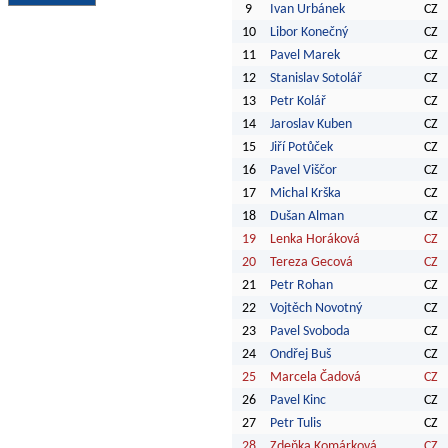
9
Ivan Urbánek
CZ
10
Libor Konečný
CZ
11
Pavel Marek
CZ
12
Stanislav Sotolář
CZ
13
Petr Kolář
CZ
14
Jaroslav Kuben
CZ
15
Jiří Potůček
CZ
16
Pavel Viščor
CZ
17
Michal Krška
CZ
18
Dušan Alman
CZ
19
Lenka Horáková
CZ
20
Tereza Gecová
CZ
21
Petr Rohan
CZ
22
Vojtěch Novotný
CZ
23
Pavel Svoboda
CZ
24
Ondřej Buš
CZ
25
Marcela Čadová
CZ
26
Pavel Kinc
CZ
27
Petr Tulis
CZ
28
Zdeňka Komárková
CZ