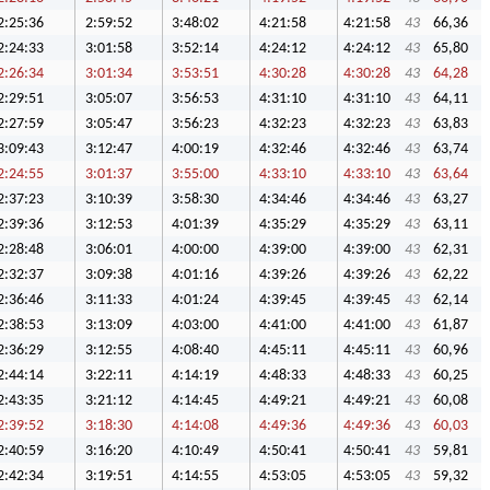
2:25:36
2:59:52
3:48:02
4:21:58
4:21:58
43
66,36
2:24:33
3:01:58
3:52:14
4:24:12
4:24:12
43
65,80
2:26:34
3:01:34
3:53:51
4:30:28
4:30:28
43
64,28
2:29:51
3:05:07
3:56:53
4:31:10
4:31:10
43
64,11
2:27:59
3:05:47
3:56:23
4:32:23
4:32:23
43
63,83
3:09:43
3:12:47
4:00:19
4:32:46
4:32:46
43
63,74
2:24:55
3:01:37
3:55:00
4:33:10
4:33:10
43
63,64
2:37:23
3:10:39
3:58:30
4:34:46
4:34:46
43
63,27
2:39:36
3:12:53
4:01:39
4:35:29
4:35:29
43
63,11
2:28:48
3:06:01
4:00:00
4:39:00
4:39:00
43
62,31
2:32:37
3:09:38
4:01:16
4:39:26
4:39:26
43
62,22
2:36:46
3:11:33
4:01:24
4:39:45
4:39:45
43
62,14
2:38:53
3:13:09
4:03:00
4:41:00
4:41:00
43
61,87
2:36:29
3:12:55
4:08:40
4:45:11
4:45:11
43
60,96
2:44:14
3:22:11
4:14:19
4:48:33
4:48:33
43
60,25
2:43:35
3:21:12
4:14:45
4:49:21
4:49:21
43
60,08
2:39:52
3:18:30
4:14:08
4:49:36
4:49:36
43
60,03
2:40:59
3:16:20
4:10:49
4:50:41
4:50:41
43
59,81
2:42:34
3:19:51
4:14:55
4:53:05
4:53:05
43
59,32