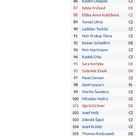
86
Radim Ošlejšek
CZ
87
Sylvia Frühauf
DE
88
Eliška Anna Kubičková
CZ
89
Tomáš Ulma
CZ
90
Ladislav Turický
CZ
91
Petr Prokop Tůma
CZ
92
Rainer Schädlich
DE
93
Petr Hartmann
CZ
94
Radek Crha
CZ
95
Sara Kortyka
DE
95
Gabriele Eisele
DE
97
Pavel Zeman
CZ
98
Józef Łyscarz
PL
99
Martin Šandera
CZ
100
Miroslav Vostrý
CZ
101
Sigrid Eichner
DE
102
Josef Holý
CZ
103
Zdeněk Šigut
CZ
104
Josef Krátký
CZ
105
Thomas Radzuweit
DE