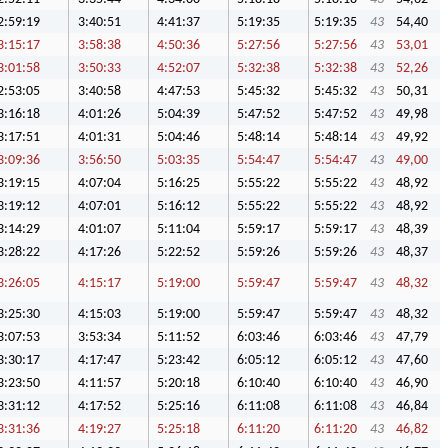
2:59:19
3:40:51
4:41:37
5:19:35
5:19:35
43
54,40
3:15:17
3:58:38
4:50:36
5:27:56
5:27:56
43
53,01
3:01:58
3:50:33
4:52:07
5:32:38
5:32:38
43
52,26
2:53:05
3:40:58
4:47:53
5:45:32
5:45:32
43
50,31
3:16:18
4:01:26
5:04:39
5:47:52
5:47:52
43
49,98
3:17:51
4:01:31
5:04:46
5:48:14
5:48:14
43
49,92
3:09:36
3:56:50
5:03:35
5:54:47
5:54:47
43
49,00
3:19:15
4:07:04
5:16:25
5:55:22
5:55:22
43
48,92
3:19:12
4:07:01
5:16:12
5:55:22
5:55:22
43
48,92
3:14:29
4:01:07
5:11:04
5:59:17
5:59:17
43
48,39
3:28:22
4:17:26
5:22:52
5:59:26
5:59:26
43
48,37
3:26:05
4:15:17
5:19:00
5:59:47
5:59:47
43
48,32
3:25:30
4:15:03
5:19:00
5:59:47
5:59:47
43
48,32
3:07:53
3:53:34
5:11:52
6:03:46
6:03:46
43
47,79
3:30:17
4:17:47
5:23:42
6:05:12
6:05:12
43
47,60
3:23:50
4:11:57
5:20:18
6:10:40
6:10:40
43
46,90
3:31:12
4:17:52
5:25:16
6:11:08
6:11:08
43
46,84
3:31:36
4:19:27
5:25:18
6:11:20
6:11:20
43
46,82