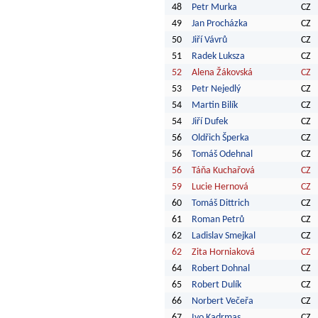
48
Petr Murka
CZ
49
Jan Procházka
CZ
50
Jiří Vávrů
CZ
51
Radek Luksza
CZ
52
Alena Žákovská
CZ
53
Petr Nejedlý
CZ
54
Martin Bilík
CZ
54
Jiří Dufek
CZ
56
Oldřich Šperka
CZ
56
Tomáš Odehnal
CZ
56
Táňa Kuchařová
CZ
59
Lucie Hernová
CZ
60
Tomáš Dittrich
CZ
61
Roman Petrů
CZ
62
Ladislav Smejkal
CZ
62
Zita Horniaková
CZ
64
Robert Dohnal
CZ
65
Robert Dulík
CZ
66
Norbert Večeřa
CZ
67
Ivo Kadrmas
CZ