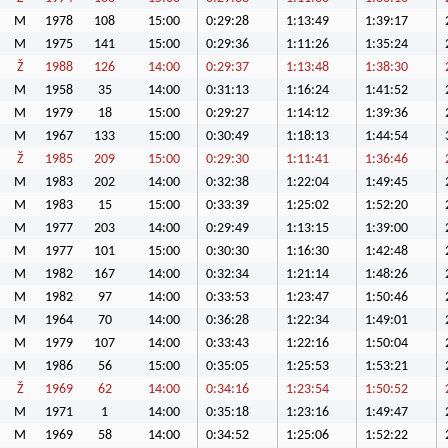
M
1978
108
15:00
0:29:28
1:13:49
1:39:17
M
1975
141
15:00
0:29:36
1:11:26
1:35:24
Ž
1988
126
14:00
0:29:37
1:13:48
1:38:30
M
1958
35
14:00
0:31:13
1:16:24
1:41:52
M
1979
18
15:00
0:29:27
1:14:12
1:39:36
M
1967
133
15:00
0:30:49
1:18:13
1:44:54
Ž
1985
209
15:00
0:29:30
1:11:41
1:36:46
M
1983
202
14:00
0:32:38
1:22:04
1:49:45
M
1983
15
15:00
0:33:39
1:25:02
1:52:20
M
1977
203
14:00
0:29:49
1:13:15
1:39:00
M
1977
101
15:00
0:30:30
1:16:30
1:42:48
M
1982
167
14:00
0:32:34
1:21:14
1:48:26
M
1982
97
14:00
0:33:53
1:23:47
1:50:46
M
1964
70
14:00
0:36:28
1:22:34
1:49:01
M
1979
107
14:00
0:33:43
1:22:16
1:50:04
M
1986
56
15:00
0:35:05
1:25:53
1:53:21
Ž
1969
62
14:00
0:34:16
1:23:54
1:50:52
M
1971
1
14:00
0:35:18
1:23:16
1:49:47
M
1969
58
14:00
0:34:52
1:25:06
1:52:22