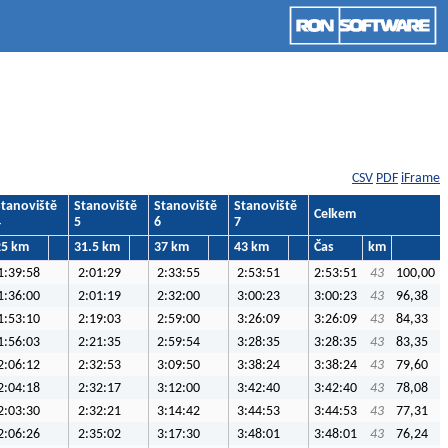
CSV
PDF
iFrame
Stanoviště
Stanoviště
Stanoviště
Stanoviště
Celkem
4
5
6
7
25 km
31.5 km
37 km
43 km
Čas
km
1:39:58
2:01:29
2:33:55
2:53:51
2:53:51
43
100,00
1:36:00
2:01:19
2:32:00
3:00:23
3:00:23
43
96,38
1:53:10
2:19:03
2:59:00
3:26:09
3:26:09
43
84,33
1:56:03
2:21:35
2:59:54
3:28:35
3:28:35
43
83,35
2:06:12
2:32:53
3:09:50
3:38:24
3:38:24
43
79,60
2:04:18
2:32:17
3:12:00
3:42:40
3:42:40
43
78,08
2:03:30
2:32:21
3:14:42
3:44:53
3:44:53
43
77,31
2:06:26
2:35:02
3:17:30
3:48:01
3:48:01
43
76,24