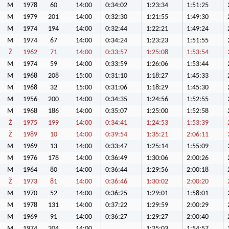
M
1978
60
14:00
0:34:02
1:23:34
1:51:25
M
1979
201
14:00
0:32:30
1:21:55
1:49:30
M
1974
194
14:00
0:32:44
1:22:21
1:49:24
M
1974
67
14:00
0:34:24
1:23:23
1:51:55
Ž
1962
71
14:00
0:33:57
1:25:08
1:53:54
M
1974
59
14:00
0:33:59
1:26:06
1:53:44
M
1968
208
15:00
0:31:10
1:18:27
1:45:33
M
1968
32
15:00
0:31:06
1:18:29
1:45:30
M
1956
200
14:00
0:34:35
1:24:56
1:52:55
M
1968
186
14:00
0:35:07
1:25:00
1:52:58
Ž
1975
199
14:00
0:34:41
1:24:53
1:53:39
Ž
1989
10
14:00
0:39:54
1:35:21
2:06:11
M
1969
13
14:00
0:33:47
1:25:14
1:55:09
M
1976
178
14:00
0:36:49
1:30:06
2:00:26
M
1964
80
14:00
0:36:44
1:29:56
2:00:18
Ž
1973
81
14:00
0:36:46
1:30:02
2:00:20
M
1970
52
14:00
0:36:25
1:29:01
1:58:01
M
1978
131
14:00
0:37:22
1:29:59
2:00:29
M
1969
91
14:00
0:36:27
1:29:27
2:00:40
M
1974
204
14:00
1:25:03
1:54:57