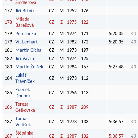
Šindlerová
177
Jiří Brtník
CZ
M
1952
176
Milada
178
CZ
Ž
1975
122
Barešová
179
Petr Janků
CZ
M
1974
171
5:20:35
43
179
Vít Lenhart
CZ
M
1982
172
5:20:35
43
181
Martin Cícha
CZ
M
1973
197
182
Jiří Vávrů
CZ
M
1974
125
183
Martin Žejšek
CZ
M
1984
157
5:27:48
43
Lukáš
184
CZ
M
1973
112
Trávníček
Zdeněk
185
CZ
M
1956
113
Doubek
Tereza
186
CZ
Ž
1987
209
Cetkovská
Tomáš
187
CZ
M
1973
133
5:36:57
43
Vojtíšek
Štěpánka
187
CZ
Ž
1987
132
5:36:57
43