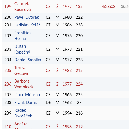
Gabriela
199
CZ
Ž
1977
135
4:28:03
30.5
Košínová
200
Pavel Dvořák
CZ
M
1980
222
201
Ladislav Kolář
CZ
M
1986
228
František
202
CZ
M
1976
220
Horna
Dušan
203
CZ
M
1973
221
Kopečný
204
Daniel Smolka
CZ
M
1977
223
Tereza
205
CZ
Ž
1983
215
Gecová
Barbora
206
CZ
Ž
1977
224
Vemolová
207
Libor Münster
CZ
M
1966
225
208
Frank Dams
DE
M
1963
27
Radek
209
CZ
M
1994
216
Dvořáček
Anežka
210
CZ
Ž
1998
219