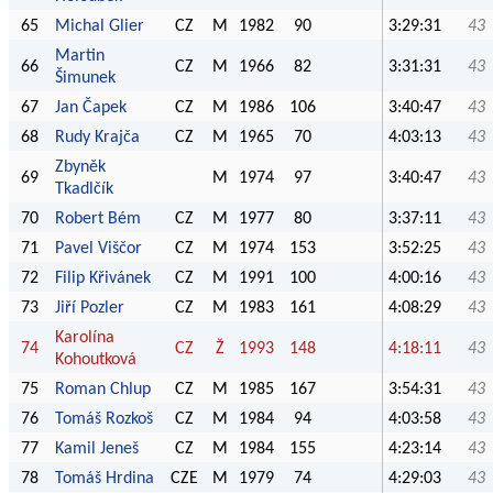
65
Michal Glier
CZ
M
1982
90
3:29:31
43
Martin
66
CZ
M
1966
82
3:31:31
43
Šimunek
67
Jan Čapek
CZ
M
1986
106
3:40:47
43
68
Rudy Krajča
CZ
M
1965
70
4:03:13
43
Zbyněk
69
M
1974
97
3:40:47
43
Tkadlčík
70
Robert Bém
CZ
M
1977
80
3:37:11
43
71
Pavel Viščor
CZ
M
1974
153
3:52:25
43
72
Filip Křivánek
CZ
M
1991
100
4:00:16
43
73
Jiří Pozler
CZ
M
1983
161
4:08:29
43
Karolína
74
CZ
Ž
1993
148
4:18:11
43
Kohoutková
75
Roman Chlup
CZ
M
1985
167
3:54:31
43
76
Tomáš Rozkoš
CZ
M
1984
94
4:03:58
43
77
Kamil Jeneš
CZ
M
1984
155
4:23:14
43
78
Tomáš Hrdina
CZE
M
1979
74
4:29:03
43