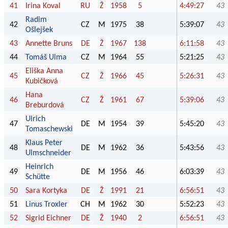
41
Irina Koval
RU
Ž
1958
5
4:49:27
43
Radim
42
CZ
M
1975
38
5:39:07
43
Ošlejšek
43
Annette Bruns
DE
Ž
1967
138
6:11:58
43
44
Tomáš Ulma
CZ
M
1964
55
5:21:25
43
Eliška Anna
45
CZ
Ž
1966
45
5:26:31
43
Kubičková
Hana
46
CZ
Ž
1961
67
5:39:06
43
Breburdová
Ulrich
47
DE
M
1954
39
5:45:20
43
Tomaschewski
Klaus Peter
48
DE
M
1962
36
5:43:56
43
Ulmschneider
Heinrich
49
DE
M
1956
46
6:03:39
43
Schütte
50
Sara Kortyka
DE
Ž
1991
21
6:56:51
43
51
Linus Troxler
CH
M
1962
30
5:52:23
43
52
Sigrid Eichner
DE
Ž
1940
2
6:56:51
43