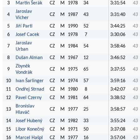
3
Martin Šerák
CZ
M
1978
34
3:31:54
43
Jaroslav
4
CZ
M
1987
43
3:31:40
43
Vicher
5
Jiří Partl
CZ
M
1990
52
3:44:25
43
6
Josef Cacek
CZ
M
1978
7
3:30:06
43
Jaroslav
7
CZ
M
1984
54
3:58:46
43
Urban
8
Dušan Alman
CZ
M
1967
12
3:46:52
43
Zbyněk
9
CZ
M
1975
65
3:37:55
43
Vondrák
10
Ivan Šarlinger
CZ
M
1974
57
3:59:16
43
11
Ondřej Strnad
CZ
M
1980
8
3:42:07
43
12
Pavel Czerny
CZ
M
1981
64
3:38:52
43
Bronislav
13
CZ
M
1977
25
3:58:57
43
Hlaváč
14
Josef Hubený
CZ
M
1982
33
3:55:24
43
15
Libor Konečný
CZ
M
1971
50
3:37:08
43
16
Marcel Hašpl
CZ
M
1977
16
3:57:04
43