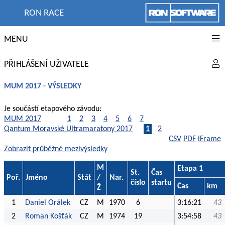
RON RACE
MENU
PŘIHLÁŠENÍ UŽIVATELE
MUM 2017 - VÝSLEDKY
Je součástí etapového závodu:
MUM 2017
1
2
3
4
5
6
7
Qantum Moravské Ultramaratony 2017
1
2
CSV
PDF
iFrame
Zobrazit průběžné mezivýsledky
M
Etapa 1
St.
Čas
Poř.
Jméno
Stát
/
Nar.
číslo
startu
Čas
km
Ž
1
Daniel Orálek
CZ
M
1970
6
3:16:21
43
2
Roman Košťák
CZ
M
1974
19
3:54:58
43