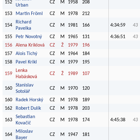
152
CZ
M
1958
208
Urban
153
Martin Fröml
CZ
M
1978
212
Richard
154
CZ
M
1981
166
4:34:59
43
Pavelka
155
Petr Novotný
CZ
M
1965
131
4:36:51
43
156
Alena Kriklová
CZ
Ž
1979
196
157
Alois Tichý
CZ
M
1964
184
158
Pavel Krikl
CZ
M
1979
195
Lenka
159
CZ
Ž
1989
107
Habásková
Stanislav
160
CZ
M
1970
120
Sotolář
160
Radek Horský
CZ
M
1978
189
162
Robert Dulík
CZ
M
1978
203
Sebastian
163
CZ
M
1978
174
4:45:38
43
Kovačič
Miloslav
164
CZ
M
1947
181
Bayer