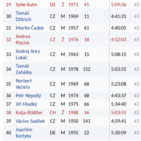
29
Sylke Kuhn
DE
Ž
1971
41
5:09:36
43
Tomáš
30
CZ
M
1969
11
4:41:31
43
Dittrich
31
Martin Čadek
CZ
M
1957
61
4:40:05
43
Andrea
32
CZ
Ž
1976
18
4:52:03
43
Plachá
Andrej Anry
33
CZ
M
1963
15
5:08:15
43
Lukáč
Tomáš
34
CZ
M
1978
152
5:03:55
43
Zahálka
Norbert
35
CZ
M
1969
68
5:23:08
43
Večeřa
36
Petr Nejedlý
CZ
M
1974
48
4:43:37
43
37
Jiří Hladký
CZ
M
1975
66
5:34:40
43
38
Katja Blättler
CH
Ž
1988
56
5:03:55
43
39
Václav Sadilek
CZ
M
1950
141
4:59:41
43
Joachim
40
DE
M
1955
22
5:30:09
43
Kortyka