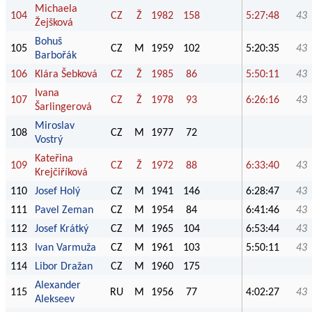
Michaela
104
CZ
Ž
1982
158
5:27:48
43
Žejšková
Bohuš
105
CZ
M
1959
102
5:20:35
43
Barbořák
106
Klára Šebková
CZ
Ž
1985
86
5:50:11
43
Ivana
107
CZ
Ž
1978
93
6:26:16
43
Šarlingerová
Miroslav
108
CZ
M
1977
72
Vostrý
Kateřina
109
CZ
Ž
1972
88
6:33:40
43
Krejčiříková
110
Josef Holý
CZ
M
1941
146
6:28:47
43
111
Pavel Zeman
CZ
M
1954
84
6:41:46
43
112
Josef Krátký
CZ
M
1965
104
6:53:44
43
113
Ivan Varmuža
CZ
M
1961
103
5:50:11
43
114
Libor Dražan
CZ
M
1960
175
Alexander
115
RU
M
1956
77
4:02:27
43
Alekseev