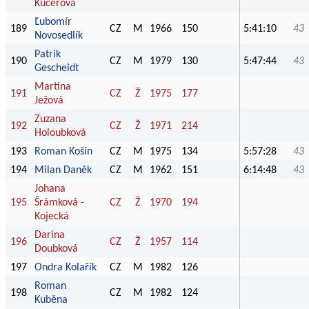
Kučerová
Ľubomír
189
CZ
M
1966
150
5:41:10
43
Novosedlík
Patrik
190
CZ
M
1979
130
5:47:44
43
Gescheidt
Martina
191
CZ
Ž
1975
177
Ježová
Zuzana
192
CZ
Ž
1971
214
Holoubková
193
Roman Košín
CZ
M
1975
134
5:57:28
43
194
Milan Daněk
CZ
M
1962
151
6:14:48
43
Johana
195
Šrámková -
CZ
Ž
1970
194
Kojecká
Darina
196
CZ
Ž
1957
114
Doubková
197
Ondra Kolařík
CZ
M
1982
126
Roman
198
CZ
M
1982
124
Kuběna