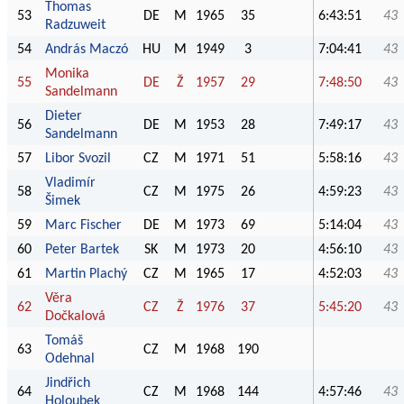
Thomas
53
DE
M
1965
35
6:43:51
43
Radzuweit
54
András Maczó
HU
M
1949
3
7:04:41
43
Monika
55
DE
Ž
1957
29
7:48:50
43
Sandelmann
Dieter
56
DE
M
1953
28
7:49:17
43
Sandelmann
57
Libor Svozil
CZ
M
1971
51
5:58:16
43
Vladimír
58
CZ
M
1975
26
4:59:23
43
Šimek
59
Marc Fischer
DE
M
1973
69
5:14:04
43
60
Peter Bartek
SK
M
1973
20
4:56:10
43
61
Martin Plachý
CZ
M
1965
17
4:52:03
43
Věra
62
CZ
Ž
1976
37
5:45:20
43
Dočkalová
Tomáš
63
CZ
M
1968
190
Odehnal
Jindřich
64
CZ
M
1968
144
4:57:46
43
Holoubek