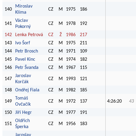
Miroslav
140
CZ
M
1975
186
Klíma
Václav
141
CZ
M
1978
192
Pokorný
142
Lenka Petrová
CZ
Ž
1986
217
143
Ivo Šorf
CZ
M
1975
211
144
Petr Brosch
CZ
M
1971
109
145
Pavel Kinc
CZ
M
1974
182
146
Petr Švanda
CZ
M
1967
115
Jaroslav
147
CZ
M
1993
121
Korčák
148
Ondřej Fiala
CZ
M
1982
185
Tomáš
149
CZ
M
1972
137
4:26:20
43
Ovčačík
150
Jiří Hegr
CZ
M
1977
191
Oldřich
151
CZ
M
1956
183
Šperka
Jaroslav