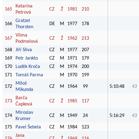
Katarína
165
CZ
Ž
1981
210
Petrová
Gratzel
166
DE
M
1977
178
Thorsten
Vilma
167
CZ
Ž
1962
213
Podmelová
168
Jiří Sliva
CZ
M
1977
207
169
Petr Jankto
CZ
M
1971
179
170
Luděk Kroča
CZ
M
1974
200
171
Tomáš Parma
M
1970
199
Miloš
172
CZ
M
1964
99
5:10:48
43
Mikunda
Barča
173
CZ
Ž
1985
117
Čapková
Miroslav
174
CZ
M
1949
24
5:16:29
43
Krumer
175
Pavel Šebela
CZ
M
1984
123
Jana
176
CZ
Ž
1969
116