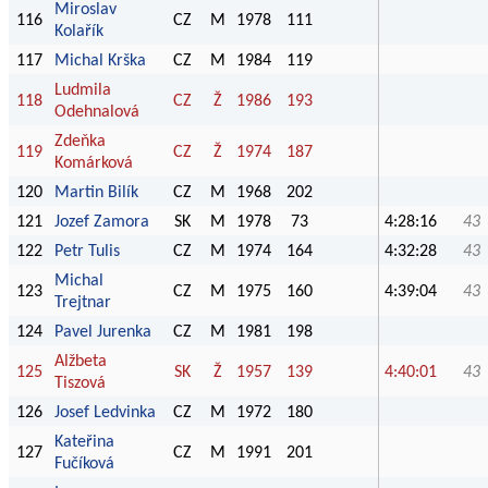
Miroslav
116
CZ
M
1978
111
Kolařík
117
Michal Krška
CZ
M
1984
119
Ludmila
118
CZ
Ž
1986
193
Odehnalová
Zdeňka
119
CZ
Ž
1974
187
Komárková
120
Martin Bilík
CZ
M
1968
202
121
Jozef Zamora
SK
M
1978
73
4:28:16
43
122
Petr Tulis
CZ
M
1974
164
4:32:28
43
Michal
123
CZ
M
1975
160
4:39:04
43
Trejtnar
124
Pavel Jurenka
CZ
M
1981
198
Alžbeta
125
SK
Ž
1957
139
4:40:01
43
Tiszová
126
Josef Ledvinka
CZ
M
1972
180
Kateřina
127
CZ
M
1991
201
Fučíková