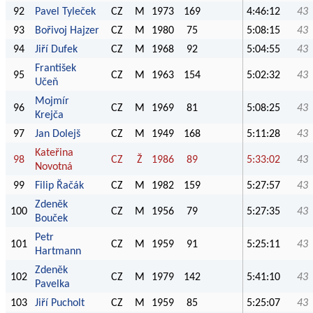
92
Pavel Tyleček
CZ
M
1973
169
4:46:12
43
93
Bořivoj Hajzer
CZ
M
1980
75
5:08:15
43
94
Jiří Dufek
CZ
M
1968
92
5:04:55
43
František
95
CZ
M
1963
154
5:02:32
43
Učeň
Mojmír
96
CZ
M
1969
81
5:08:25
43
Krejča
97
Jan Dolejš
CZ
M
1949
168
5:11:28
43
Kateřina
98
CZ
Ž
1986
89
5:33:02
43
Novotná
99
Filip Řačák
CZ
M
1982
159
5:27:57
43
Zdeněk
100
CZ
M
1956
79
5:27:35
43
Bouček
Petr
101
CZ
M
1959
91
5:25:11
43
Hartmann
Zdeněk
102
CZ
M
1979
142
5:41:10
43
Pavelka
103
Jiří Pucholt
CZ
M
1959
85
5:25:07
43