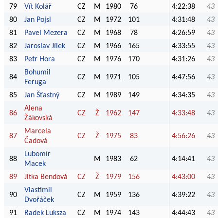
79
Vít Kolář
CZ
M
1980
76
4:22:38
43
80
Jan Pojsl
CZ
M
1972
101
4:31:48
43
81
Pavel Mezera
CZ
M
1968
78
4:26:59
43
82
Jaroslav Jílek
CZ
M
1966
165
4:33:55
43
83
Petr Hora
CZ
M
1976
170
4:31:26
43
Bohumil
84
CZ
M
1971
105
4:47:56
43
Feruga
85
Jan Šťastný
CZ
M
1989
149
4:34:35
43
Alena
86
CZ
Ž
1962
147
4:33:48
43
Žákovská
Marcela
87
CZ
Ž
1975
83
4:56:26
43
Čadová
Lubomír
88
M
1983
62
4:14:41
43
Macek
89
Jitka Bendová
CZ
Ž
1979
156
4:43:00
43
Vlastimil
90
CZ
M
1959
136
4:39:22
43
Dvořáček
91
Radek Luksza
CZ
M
1974
143
4:44:43
43