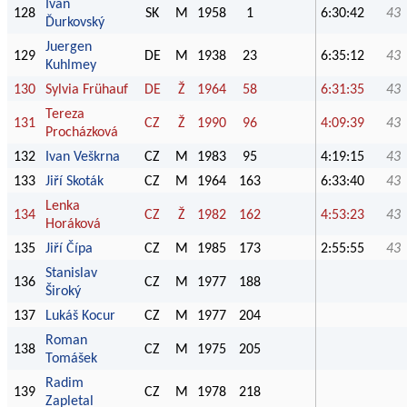
Ivan
128
SK
M
1958
1
6:30:42
43
Ďurkovský
Juergen
129
DE
M
1938
23
6:35:12
43
Kuhlmey
130
Sylvia Frühauf
DE
Ž
1964
58
6:31:35
43
Tereza
131
CZ
Ž
1990
96
4:09:39
43
Procházková
132
Ivan Veškrna
CZ
M
1983
95
4:19:15
43
133
Jiří Skoták
CZ
M
1964
163
6:33:40
43
Lenka
134
CZ
Ž
1982
162
4:53:23
43
Horáková
135
Jiří Čípa
CZ
M
1985
173
2:55:55
43
Stanislav
136
CZ
M
1977
188
Široký
137
Lukáš Kocur
CZ
M
1977
204
Roman
138
CZ
M
1975
205
Tomášek
Radim
139
CZ
M
1978
218
Zapletal