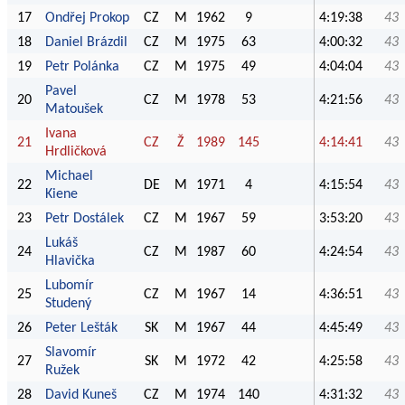
17
Ondřej Prokop
CZ
M
1962
9
4:19:38
43
18
Daniel Brázdil
CZ
M
1975
63
4:00:32
43
19
Petr Polánka
CZ
M
1975
49
4:04:04
43
Pavel
20
CZ
M
1978
53
4:21:56
43
Matoušek
Ivana
21
CZ
Ž
1989
145
4:14:41
43
Hrdličková
Michael
22
DE
M
1971
4
4:15:54
43
Kiene
23
Petr Dostálek
CZ
M
1967
59
3:53:20
43
Lukáš
24
CZ
M
1987
60
4:24:54
43
Hlavička
Lubomír
25
CZ
M
1967
14
4:36:51
43
Studený
26
Peter Lešták
SK
M
1967
44
4:45:49
43
Slavomír
27
SK
M
1972
42
4:25:58
43
Ružek
28
David Kuneš
CZ
M
1974
140
4:31:32
43